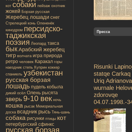
собаки
кот
пейзаж
охотник
жокей
Борзая русская
Жеребец лошади
снег
Стрелецкий конь
Олененёк
персидско-
кинодром
Пресса
таджикская
поэзия
такса
Леопард
бык
Арабский жеребец
тигр
игра
природа
волчата
ретро
Каракал
человек
горы
Risunki Lapino
наездник
степь
Куприн
коккер
узбекистан
statqe Carkaq
спаниель
русская борзая
Uriq Adrianova
лошадь
пудель
кобыла
wurnale Helove
Олень
рысята
дикий осёл
zdorovqe
9-10 век
зверь
ночь
04.07.1998.-3
кошка
рысак
Мемориальная
всадник
рысь
доска
Тянь-шань
собака
кот
рисунки
птицы
петербургский сфинкс
русская борзая