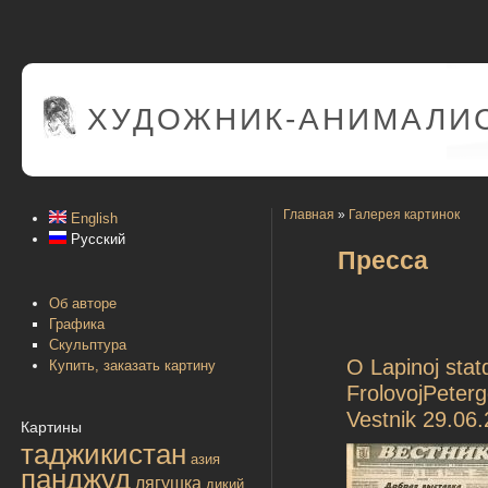
ХУДОЖНИК-АНИМАЛИС
Главная
»
Галерея картинок
English
Русский
Пресса
Об авторе
Графика
Скульптура
O Lapinoj stat
Купить, заказать картину
FrolovojPeterg
Vestnik 29.06.
Картины
таджикистан
азия
панджуд
лягушка
дикий