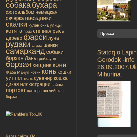
собака
бухара
фотоальбом
немецкая
наездники
овчарка
скачки
кулан
окна улицы
котята
степная рысь
приз
Пресса
фарси
дерево
луна
рудаки
щенки
страх
самарканд
собаки
Statqq o Lapin
борзая
Лань
грейхаунд
Gorodok -info
борзая
кони
хищник
26.09.2007.Uli
конь
кошки
Жаба
Манул
котик
Mihurina
уиппет
сувенир
кошка
волк
дикая
иллюстрации
зайцы
портрет
пантера
английская
борзая
Карта сайта XML