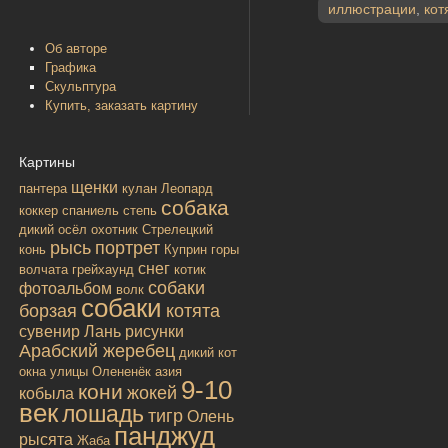
иллюстрации
,
кот
Об авторе
Графика
Скульптура
Купить, заказать картину
Картины
щенки
пантера
кулан
Леопард
собака
коккер спаниель
степь
дикий осёл
охотник
Стрелецкий
рысь
портрет
конь
Куприн
горы
снег
волчата
грейхаунд
котик
собаки
фотоальбом
волк
собаки
борзая
котята
сувенир
Лань
рисунки
Арабский жеребец
дикий кот
окна улицы
Олененёк
азия
9-10
кони
жокей
кобыла
век
лошадь
тигр
Олень
панджуд
рысята
Жаба