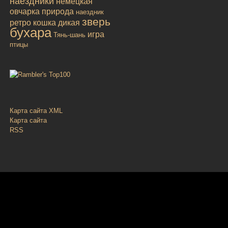
наездники
немецкая
овчарка
природа
наездник
зверь
ретро
кошка дикая
бухара
игра
Тянь-шань
птицы
Карта сайта XML
Карта сайта
RSS