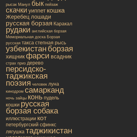
бык
рысак
Манул
пейзаж
скачки
кошка
уиппет
Жеребец лошади
русская борзая
Каракал
рудаки
английская борзая
Мемориальная доска
Борзая
такса
степная рысь
русская
узбекистан
борзая
фарси
хищник
всадник
дерево
страх
приз
персидско-
таджикская
поэзия
луна
человек
самарканд
кинодром
конь
пудель
ночь
зайцы
русская
кошки
борзая собака
кот
иллюстрации
петербургский сфинкс
таджикистан
лягушка