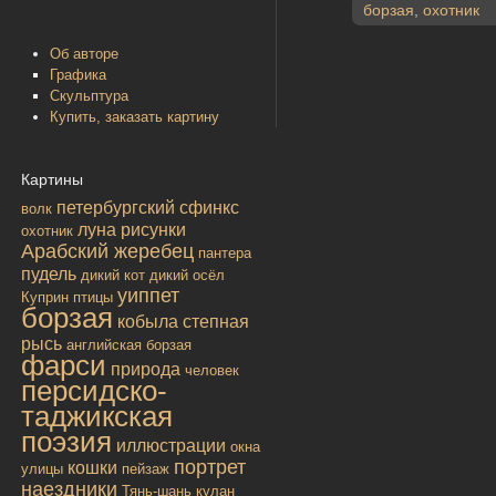
борзая
,
охотник
Об авторе
Графика
Скульптура
Купить, заказать картину
Картины
петербургский сфинкс
волк
луна
рисунки
охотник
Арабский жеребец
пантера
пудель
дикий кот
дикий осёл
уиппет
Куприн
птицы
борзая
кобыла
степная
рысь
английская борзая
фарси
природа
человек
персидско-
таджикская
поэзия
иллюстрации
окна
портрет
кошки
улицы
пейзаж
наездники
Тянь-шань
кулан