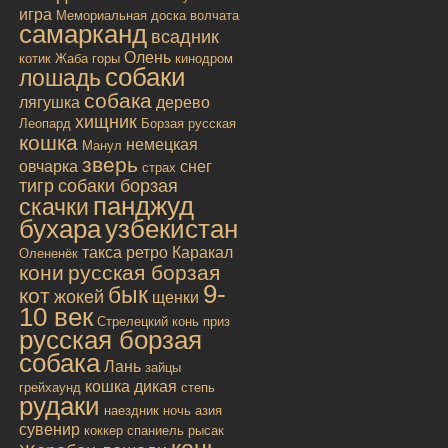
игра
Мемориальная доска
волчата
самарканд
всадник
Олень
котик
Жаба
горы
кинодром
собаки
лошадь
собака
лягушка
дерево
хищник
Леопард
Борзая русская
кошка
немецкая
Манул
зверь
овчарка
снег
страх
тигр
собаки борзая
панджуд
скачки
бухара
узбекистан
такса
ретро
Каракал
Олененёк
кони
русская борзая
9-
бык
кот
жокей
щенки
10 век
Стрелецкий конь
приз
русская борзая
собака
Лань
зайцы
кошка дикая
грейхаунд
степь
рудаки
наездник
ночь
азия
сувенир
коккер спаниель
рысак