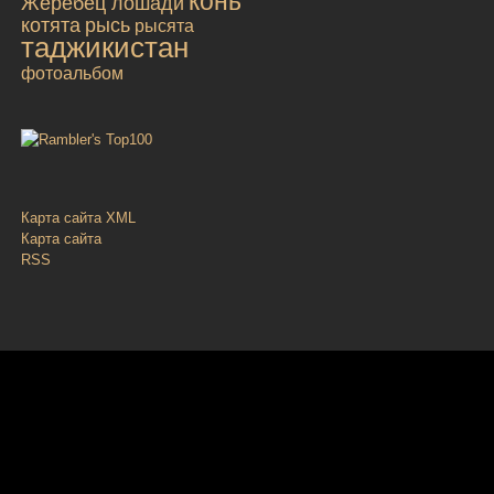
конь
Жеребец лошади
котята
рысь
рысята
таджикистан
фотоальбом
Карта сайта XML
Карта сайта
RSS