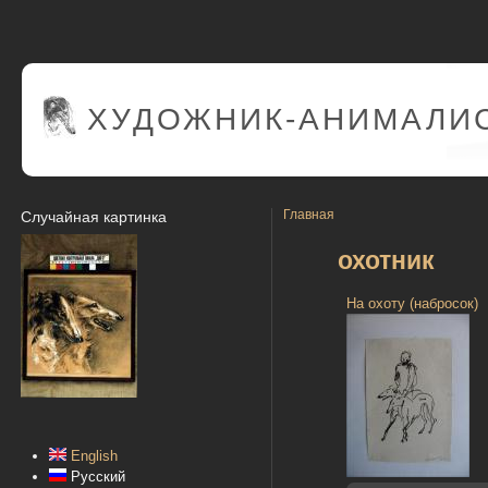
ХУДОЖНИК-АНИМАЛИС
Главная
Случайная картинка
охотник
На охоту (набросок)
English
Русский