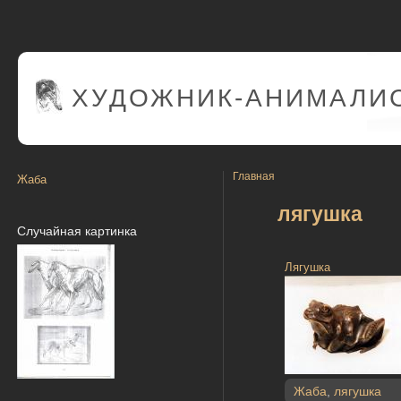
ХУДОЖНИК-АНИМАЛИС
Главная
Жаба
лягушка
Случайная картинка
Лягушка
Жаба
,
лягушка