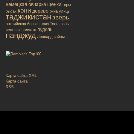
немецкая овчарка
щенки
горы
кони
дерево
рысак
окна улицы
таджикистан
зверь
английская борзая
приз
Тянь-шань
пудель
человек
волчата
панджуд
Леопард
зайцы
Карта сайта XML
Карта сайта
RSS