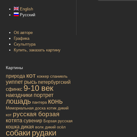
English
Русский
Об авторе
Графика
Скульптура
Купить, заказать картину
Картины
кот
природа
коккер спаниель
уиппет
рысь
петербургский
9-10 век
сфинкс
наездники
портрет
лошадь
конь
пантера
Мемориальная доска
котик
дикий
русская борзая
кот
котята
сувенир
Борзая русская
кошка дикая
волк
дикий осёл
собаки
рудаки