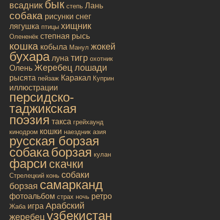
бык
всадник
Лань
степь
собака
рисунки
снег
хищник
лягушка
птицы
степная рысь
Олененёк
кошка
жокей
кобыла
Манул
бухара
тигр
луна
охотник
Жеребец лошади
Олень
рысята
Каракал
пейзаж
Куприн
иллюстрации
персидско-
таджикская
поэзия
такса
грейхаунд
кошки
кинодром
наездник
азия
русская борзая
собака
борзая
кулан
фарси
скачки
собаки
Стрелецкий конь
самарканд
борзая
фотоальбом
ретро
страх
ночь
Арабский
игра
Жаба
узбекистан
жеребец