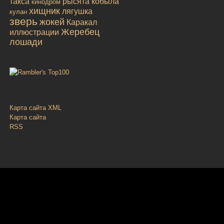
такса
рысята
кобыла
кинодром
хищник
лягушка
кулан
зверь
жокей
Каракал
Жеребец
иллюстрации
лошади
Карта сайта XML
Карта сайта
RSS