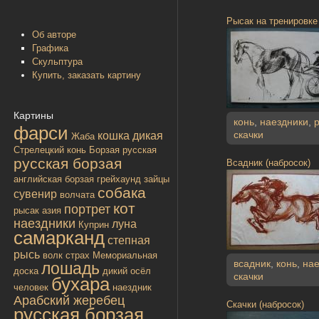
Рысак на тренировке 
Об авторе
Графика
Скульптура
Купить, заказать картину
Картины
конь
,
наездники
,
фарси
скачки
кошка дикая
Жаба
Стрелецкий конь
Борзая русская
русская борзая
Всадник (набросок)
английская борзая
грейхаунд
зайцы
собака
сувенир
волчата
кот
портрет
рысак
азия
наездники
луна
Куприн
самарканд
степная
рысь
волк
страх
Мемориальная
всадник
,
конь
,
нае
лошадь
доска
дикий осёл
скачки
бухара
человек
наездник
Арабский жеребец
Скачки (набросок)
русская борзая