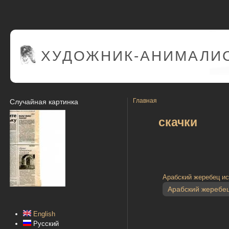
ХУДОЖНИК-АНИМАЛИС
Главная
Случайная картинка
скачки
Арабский жеребец ис
Арабский жеребе
English
Русский