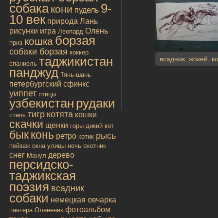
собака
9-
кони
пудель
10 век
природа
Лань
рисунки
игра
Олень
Леопард
борзая
кошка
приз
собаки борзая
коккер
таджикистан
всадник
,
жокей
,
к
спаниель
панджуд
Тянь-шань
петербургский сфинкс
уиппет
птицы
узбекистан
рудаки
тигр
котята
кошки
степь
скачки
щенки
горы
дикий кот
бык
конь
рысь
ретро
котик
пейзаж
окна улицы
ночь
охотник
снег
дерево
Манул
персидско-
таджикская
поэзия
всадник
собаки
немецкая овчарка
фотоальбом
пантера
Олененёк