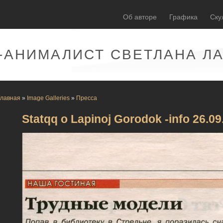
Об авторе
Графика
Ску
-АНИМАЛИСТ СВЕТЛАНА Л
Главная
»
Image Galleries
»
Пресса
Statqq o Lapinoj Gorodok -info 26.09