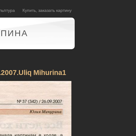
льптура
Купить, заказать картину
АПИНА
.2007.Uliq Mihurina1