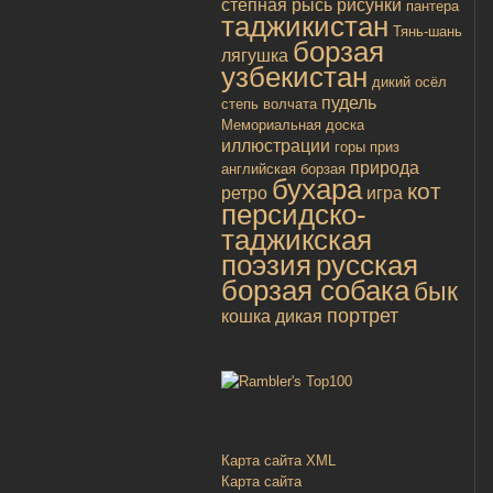
степная рысь
рисунки
пантера
таджикистан
Тянь-шань
борзая
лягушка
узбекистан
дикий осёл
пудель
степь
волчата
Мемориальная доска
иллюстрации
горы
приз
природа
английская борзая
бухара
кот
ретро
игра
персидско-
таджикская
поэзия
русская
борзая собака
бык
портрет
кошка дикая
Карта сайта XML
Карта сайта