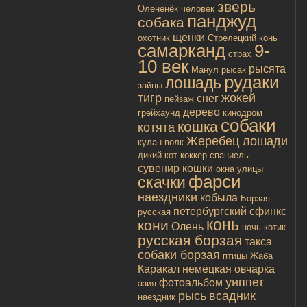
зверь
Олененёк
человек
панджуд
собака
щенки
охотник
Стрелецкий конь
самарканд
9-
страх
10 век
рысята
Манул
рысак
рудаки
лошадь
зайцы
тигр
жокей
снег
пейзаж
дерево
грейхаунд
кинодром
собаки
кошка
котята
Жеребец лошади
кулан
волк
дикий кот
коккер спаниель
сувенир
кошки
окна улицы
фарси
скачки
наездники
кобыла
Борзая
петербургский сфинкс
русская
конь
кони
Олень
ночь
котик
русская борзая
такса
собаки борзая
птицы
Жаба
Каракал
немецкая овчарка
уиппет
фотоальбом
азия
рысь
всадник
наездник