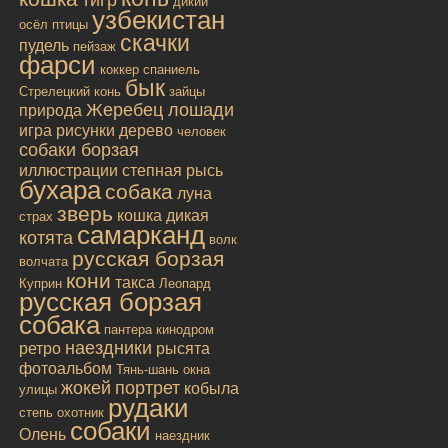
тигр
дикий
узбекистан
осёл
птицы
скачки
пудель
пейзаж
фарси
коккер спаниель
бык
Стрелецкий конь
зайцы
Жеребец лошади
природа
игра
рисунки
дерево
человек
собаки борзая
иллюстрации
степная рысь
бухара
собака
луна
зверь
кошка дикая
страх
самарканд
котята
волк
русская борзая
волчата
кони
такса
Куприн
Леопард
русская борзая
собака
пантера
кинодром
наездники
ретро
рысята
фотоальбом
Тянь-шань
окна
жокей
портрет
кобыла
улицы
рудаки
степь
охотник
собаки
Олень
наездник