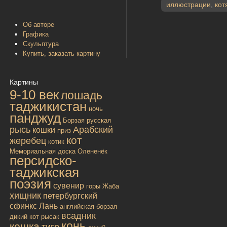
иллюстрации
,
кот
Об авторе
Графика
Скульптура
Купить, заказать картину
Картины
9-10 век
лошадь
таджикистан
ночь
панджуд
Борзая русская
рысь
Арабский
кошки
приз
кот
жеребец
котик
Мемориальная доска
Олененёк
персидско-
таджикская
поэзия
сувенир
горы
Жаба
хищник
петербургский
сфинкс
Лань
английская борзая
всадник
дикий кот
рысак
конь
кошка