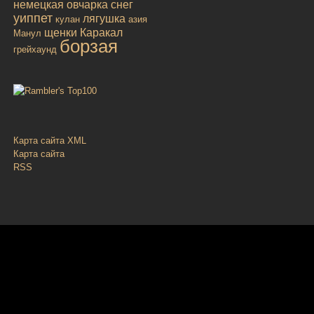
немецкая овчарка
снег
уиппет
лягушка
кулан
азия
щенки
Каракал
Манул
борзая
грейхаунд
Карта сайта XML
Карта сайта
RSS