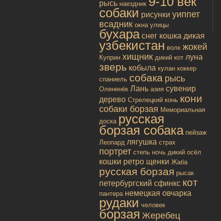
9-10 век
рысь
наездник
собаки
уиппет
рисунки
всадник
окна улицы
бухара
снег
кошка дикая
узбекистан
жокей
волк
хищник
луна
Куприн
дикий кот
зверь
кобыла
кулан
коккер
собака
рысь
спаниель
Лань
сувенир
Олененёк
азия
кони
дерево
Стрелецкий конь
собаки борзая
Мемориальная
русская
доска
борзая собака
пейзаж
лягушка
Леопард
страх
портрет
степь
ночь
дикий осёл
кошки
ретро
щенки
Жаба
русская борзая
рысак
кот
петербургский сфинкс
немецкая овчарка
пантера
рудаки
человек
борзая
Жеребец