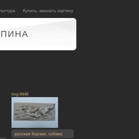
льптура
Купить, заказать картину
АПИНА
Img 8448
русская борзая
,
собака