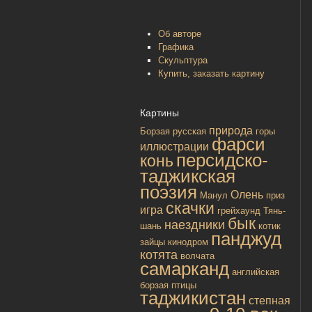
Об авторе
Графика
Скульптура
Купить, заказать картину
Картины
природа
Борзая русская
горы
фарси
иллюстрации
персидско-
конь
таджикская
поэзия
Олень
Манул
приз
скачки
игра
грейхаунд
Тянь-
бык
наездники
шань
котик
панджуд
зайцы
кинодром
котята
волчата
самарканд
английская
борзая
птицы
таджикистан
степная