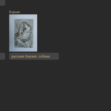
Борзая
русская борзая
,
собака