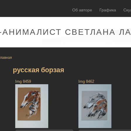
Об авторе
Графика
Ску
-АНИМАЛИСТ СВЕТЛАНА Л
Главная
русская борзая
Img 8459
Img 8462