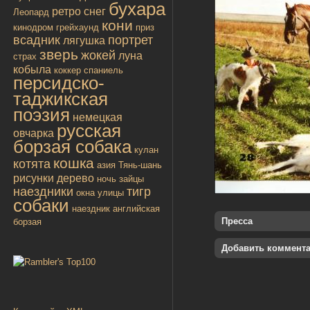
бухара
ретро
снег
Леопард
кони
кинодром
грейхаунд
приз
всадник
портрет
лягушка
зверь
жокей
луна
страх
кобыла
коккер спаниель
персидско-
таджикская
поэзия
немецкая
русская
овчарка
борзая собака
кулан
кошка
котята
азия
Тянь-шань
рисунки
дерево
ночь
зайцы
наездники
тигр
окна улицы
собаки
наездник
английская
Пресса
борзая
Добавить коммент