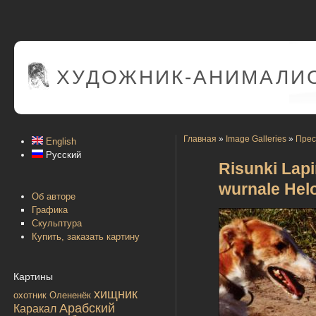
ХУДОЖНИК-АНИМАЛИС
Главная
»
Image Galleries
»
Прес
English
Русский
Risunki Lapi
wurnale Helo
Об авторе
Графика
Скульптура
Купить, заказать картину
Картины
хищник
охотник
Олененёк
Арабский
Каракал