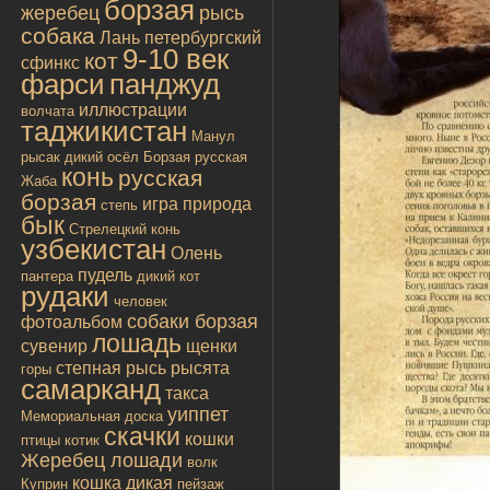
борзая
жеребец
рысь
собака
Лань
петербургский
9-10 век
кот
сфинкс
фарси
панджуд
иллюстрации
волчата
таджикистан
Манул
рысак
дикий осёл
Борзая русская
конь
русская
Жаба
борзая
игра
природа
степь
бык
Стрелецкий конь
узбекистан
Олень
пудель
пантера
дикий кот
рудаки
человек
собаки борзая
фотоальбом
лошадь
сувенир
щенки
степная рысь
рысята
горы
самарканд
такса
уиппет
Мемориальная доска
скачки
кошки
птицы
котик
Жеребец лошади
волк
кошка дикая
Куприн
пейзаж