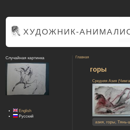
ХУДОЖНИК-АНИМАЛИС
Главная
Случайная картинка
горы
Средняя Азия (Чимга
English
Русский
азия
,
горы
,
Тянь-