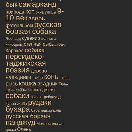
самарканд
бык
9-
кот
природа
окна улицы
10 век
зверь
русская
фотоальбом
борзая собака
сувенир
Леопард
волчата
степная рысь
кинодром
страх
собака
Каракал
персидско-
таджикская
поэзия
дерево
конь
наездники
птицы
степь
кошка
рысь
всадник
Тянь-
кошка дикая
шань
зайцы
собаки
рысак
грейхаунд
рудаки
кулан
Жаба
бухара
Стрелецкий конь
русская борзая
панджуд
Мемориальная
Олень
доска