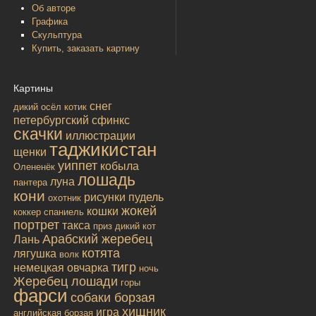
Об авторе
Графика
Скульптура
Купить, заказать картину
Картины
снег
дикий осёл
котик
петербургский сфинкс
скачки
иллюстрации
таджикистан
щенки
уиппет
кобыла
Олененёк
лошадь
луна
пантера
кони
рисунки
пудель
охотник
жокей
кошки
коккер спаниель
портрет
такса
приз
дикий кот
Арабский жеребец
Лань
котята
лягушка
волк
тигр
немецкая овчарка
ночь
Жеребец лошади
горы
фарси
собаки борзая
хищник
игра
английская борзая