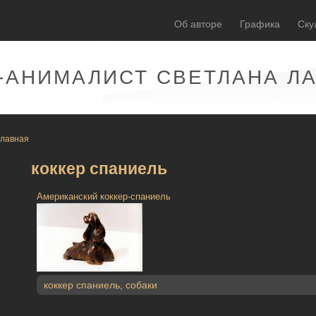
Об авторе
Графика
Ску
-АНИМАЛИСТ СВЕТЛАНА Л
Главная
коккер спаниель
Американский коккер-спаниель
коккер спаниель
,
собаки