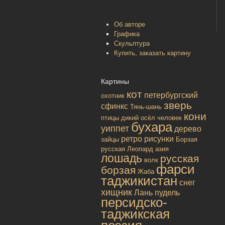
Об авторе
Графика
Скульптура
Купить, заказать картину
Картины
кот
петербургский
охотник
зверь
сфинкс
Тянь-шань
кони
птицы
дикий осёл
человек
бухара
уиппет
дерево
ретро
рисунки
зайцы
Борзая
русская
Леопард
азия
лошадь
русская
волк
фарси
борзая
Жаба
таджикистан
снег
хищник
Лань
пудель
персидско-
таджикская