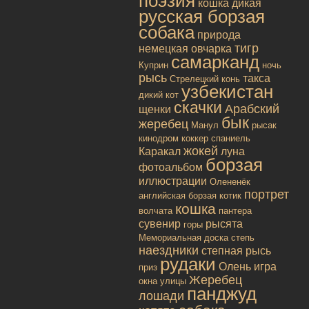
поэзия
кошка дикая
русская борзая
собака
природа
тигр
немецкая овчарка
самарканд
Куприн
ночь
рысь
такса
Стрелецкий конь
узбекистан
дикий кот
скачки
Арабский
щенки
бык
жеребец
Манул
рысак
кинодром
коккер спаниель
жокей
Каракал
луна
борзая
фотоальбом
иллюстрации
Олененёк
портрет
английская борзая
котик
кошка
волчата
пантера
сувенир
рысята
горы
Мемориальная доска
степь
наездники
степная рысь
рудаки
Олень
игра
приз
Жеребец
окна улицы
панджуд
лошади