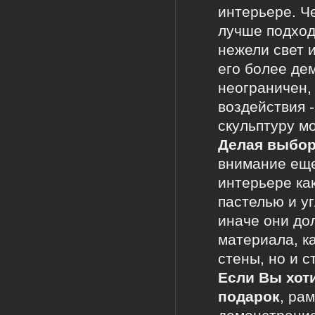
интерьере. Ч
лучше подход
нежели свет и
его более де
неограничен,
воздействия 
скульптуру м
Делая выбор
внимание еще
интерьере как
пастелью и уг
иначе они дол
материала, к
стены, но и 
Если Вы хоти
подарок
, ра