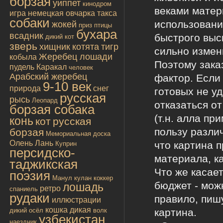
борзая
уиппет
кинодром
веками матер
игра
немецкая овчарка
такса
собаки
использовани
жокей
приз
птицы
бухара
всадник
быстрого выс
дикий кот
зверь
хищник
котята
тигр
сильно измен
Жеребец лошади
кобыла
Поэтому зака
пудель
Каракал
человек
Арабский жеребец
фактор. Если
9-10 век
природа
снег
готовых не уд
русская
рысь
Леопард
отказаться о
борзая собака
(т.н. алла пр
конь
кот
русская
пользу различ
борзая
Мемориальная доска
Олень
Лань
что картина п
Куприн
персидско-
материала, ка
таджикская
Что же касает
поэзия
Манул
кулан
коккер
бюджет - мож
лошадь
ретро
спаниель
рудаки
правило, пиш
иллюстрации
кошка дикая
картина.
дикий осёл
волк
узбекистан
наездник