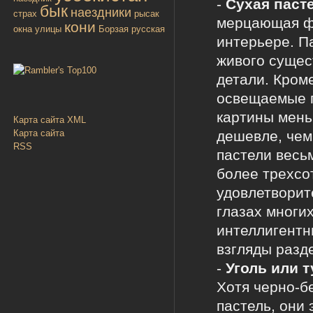
-
Сухая паст
бык
наездники
страх
рысак
мерцающая фа
кони
окна улицы
Борзая русская
интерьере. П
живого сущес
детали. Кром
освещаемые п
картины меньш
Карта сайта XML
дешевле, чем
Карта сайта
RSS
пастели весь
более трехсот
удовлетворит
глазах многи
интеллигентн
взгляды разд
-
Уголь или 
Хотя черно-б
пастель, они