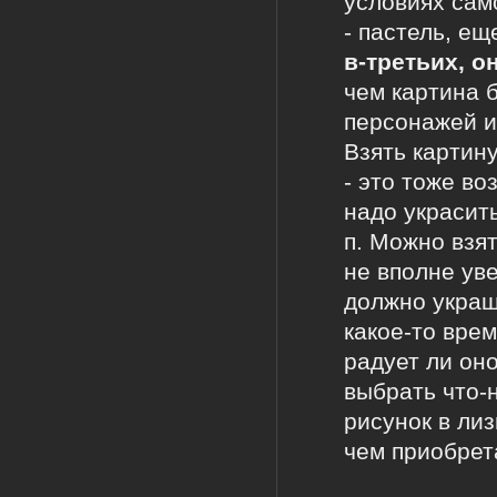
условиях сам
- пастель, ещ
в-третьих, о
чем картина 
персонажей и
Взять картину
- это тоже во
надо украсить
п. Можно взят
не вполне ув
должно украш
какое-то врем
радует ли он
выбрать что-
рисунок в лиз
чем приобрет