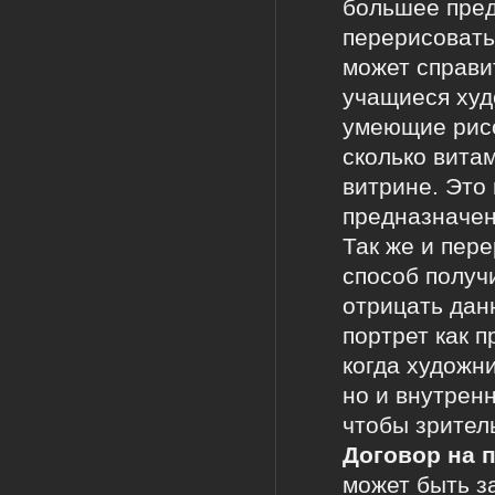
большее пред
перерисовать
может справи
учащиеся худ
умеющие рисо
сколько вита
витрине. Это 
предназначен
Так же и пер
способ получ
отрицать дан
портрет как п
когда художни
но и внутренн
чтобы зритель
Договор на 
может быть з