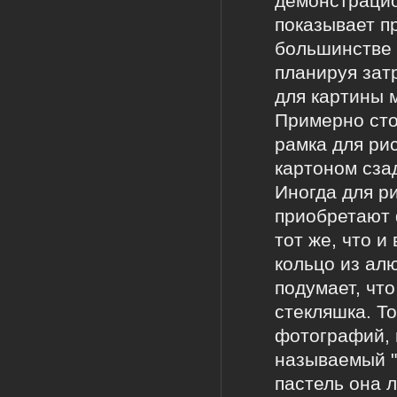
демонстрацион
показывает пр
большинстве 
планируя зат
для картины 
Примерно сто
рамка для ри
картоном сза
Иногда для р
приобретают 
тот же, что и
кольцо из алю
подумает, чт
стекляшка. Т
фотографий, 
называемый "
пастель она 