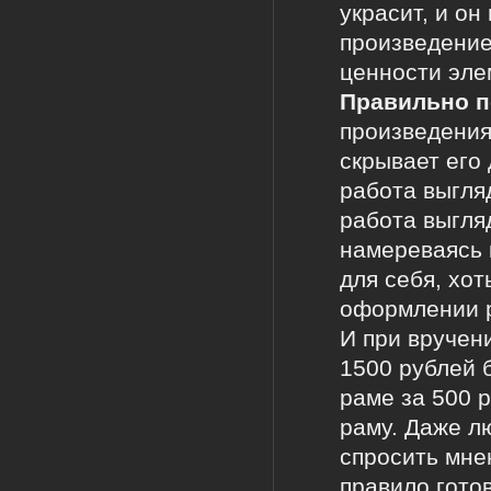
украсит, и о
произведение
ценности эле
Правильно п
произведения
скрывает его
работа выгля
работа выгля
намереваясь к
для себя, хот
оформлении р
И при вручени
1500 рублей 
раме за 500 
раму. Даже л
спросить мнен
правило гото