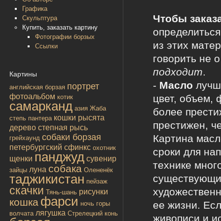
Графика
Чтобы заказа
Скульптура
Купить, заказать картину
определиться,
Фотографии борзых
из этих мате
Ссылки
говорить не о
подходит
.
Картины
-
Масло
лучше
портрет
английская борзая
фотоальбом
цвет, объем,
котик
самарканд
азия
Жаба
более прести
кошки
рысята
степь
пантера
престижен, ч
дерево
степная рысь
собаки борзая
Картина масл
грейхаунд
петербургский сфинкс
охотник
сроки для на
панджуд
щенки
сувенир
технике мног
собака
луна
зайцы
Олененёк
таджикистан
существующие
пейзаж
скачки
художественн
рисунки
Тянь-шань
фарси
кошка
ее жизни. Ес
ночь
горы
лягушка
волчата
Стрелецкий конь
живописи и и