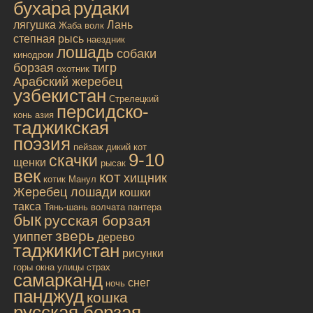
бухара
рудаки
лягушка
Лань
Жаба
волк
степная рысь
наездник
лошадь
собаки
кинодром
борзая
тигр
охотник
Арабский жеребец
узбекистан
Стрелецкий
персидско-
конь
азия
таджикская
поэзия
пейзаж
дикий кот
9-10
скачки
щенки
рысак
век
кот
хищник
котик
Манул
Жеребец лошади
кошки
такса
Тянь-шань
волчата
пантера
бык
русская борзая
зверь
уиппет
дерево
таджикистан
рисунки
горы
окна улицы
страх
самарканд
снег
ночь
панджуд
кошка
русская борзая