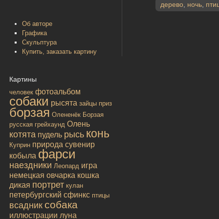
дерево
,
ночь
,
пти
Об авторе
Графика
Скульптура
Купить, заказать картину
Картины
фотоальбом
человек
собаки
рысята
зайцы
приз
борзая
Олененёк
Борзая
Олень
русская
грейхаунд
конь
котята
рысь
пудель
природа
сувенир
Куприн
фарси
кобыла
наездники
игра
Леопард
немецкая овчарка
кошка
портрет
дикая
кулан
петербургский сфинкс
птицы
собака
всадник
иллюстрации
луна