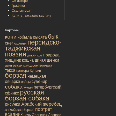
Об авторе
Графика
Скульптура
Купить, заказать картину
Картины
бык
кони
кобыла
рысята
персидско-
снег
охотник
таджикская
поэзия
природа
дикий кот
хищник
кошка дикая
щенки
азия
рысак
кинодром
волчата
такса
пантера
Куприн
борзая
немецкая
овчарка
сувенир
зайцы
собака
петербургский
кулан
русская
сфинкс
борзая собака
Арабский жеребец
рисунки
портрет
английская борзая
всадник
ночь
Олененёк
Леопард