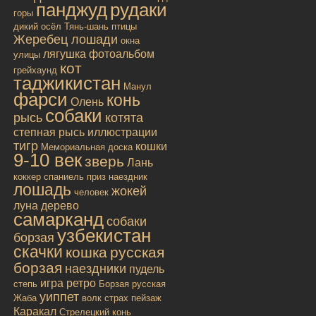
панджуд
рудаки
горы
дикий осёл
Тянь-шань
птицы
Жеребец лошади
окна
лягушка
фотоальбом
улицы
кот
грейхаунд
таджикистан
Манул
фарси
конь
Олень
собаки
рысь
котята
степная рысь
иллюстрации
тигр
кошки
Мемориальная доска
9-10 век
зверь
Лань
коккер спаниель
приз
наездник
лошадь
жокей
человек
луна
дерево
самарканд
собаки
узбекистан
борзая
скачки
кошка
русская
борзая
наездники
пудель
игра
ретро
степь
Борзая русская
уиппет
Жаба
волк
страх
пейзаж
Каракал
Стрелецкий конь