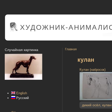
ХУДОЖНИК-АНИМАЛИС
Главная
Случайная картинка
кулан
Кулан (набросок)
English
Русский
дикий осёл
,
кулан