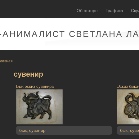
Об авторе
Графика
Ску
-АНИМАЛИСТ СВЕТЛАНА Л
Главная
сувенир
Бык эскиз сувенира
Эскиз быка
бык
,
сувенир
бык
,
сув