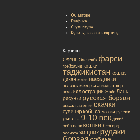
Об авторе
Графика
Скульптура
Купить, заказать картину
Картины
фарси
Олень
Олененёк
кошки
грейхаунд
таджикистан
кошка
наездники
дикая
котик
человек
коккер спаниель
птицы
иллюстрации
Лань
ночь
Жаба
русская борзая
рисунки
скачки
рысак
наездник
сувенир
кобыла
Борзая русская
9-10 век
рысята
дикий
кошка
осёл
волк
Леопард
рудаки
хищник
волчата
борзая
собака