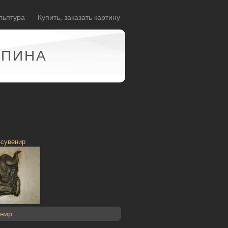
льптура
Купить, заказать картину
АПИНА
-сувенир
енир