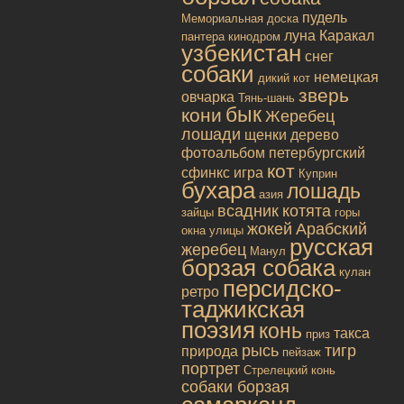
пудель
Мемориальная доска
луна
Каракал
пантера
кинодром
узбекистан
снег
собаки
немецкая
дикий кот
зверь
овчарка
Тянь-шань
бык
кони
Жеребец
лошади
щенки
дерево
фотоальбом
петербургский
кот
сфинкс
игра
Куприн
бухара
лошадь
азия
всадник
котята
зайцы
горы
жокей
Арабский
окна улицы
русская
жеребец
Манул
борзая собака
кулан
персидско-
ретро
таджикская
поэзия
конь
такса
приз
рысь
тигр
природа
пейзаж
портрет
Стрелецкий конь
собаки борзая