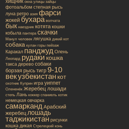
хищник
окна улицы
зайцы
фотоальбом
степная рысь
фарси
луна
ретро
азия
бухара
жокей
волчата
бык
котята
кошки
наездник
скачки
кобыла
пантера
лягушка
Манул
человек
дикий кот
собака
кулан
горы
пейзаж
панджуд
Каракал
Олень
рудаки
кошка
Леопард
собаки
такса
дерево
9-10
борзая
рысь
тигр
век
узбекистан
кот
уиппет
игра
охотник
Куприн
Жеребец лошади
Олененёк
Лань
степь
коккер спаниель
котик
немецкая овчарка
самарканд
Арабский
лошадь
жеребец
таджикистан
рисунки
кошка дикая
Стрелецкий конь