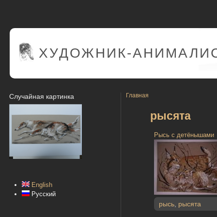
ХУДОЖНИК-АНИМАЛИС
Главная
Случайная картинка
рысята
Рысь с детёнышами
English
Русский
рысь
,
рысята