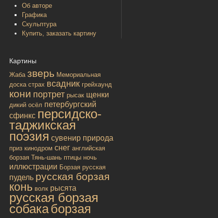
Об авторе
Графика
Скульптура
Купить, заказать картину
Картины
зверь
Жаба
Мемориальная
всадник
доска
страх
грейхаунд
кони
портрет
щенки
рысак
петербургский
дикий осёл
персидско-
сфинкс
таджикская
поэзия
сувенир
природа
снег
приз
кинодром
английская
борзая
Тянь-шань
птицы
ночь
иллюстрации
Борзая русская
русская борзая
пудель
конь
рысята
волк
русская борзая
собака
борзая