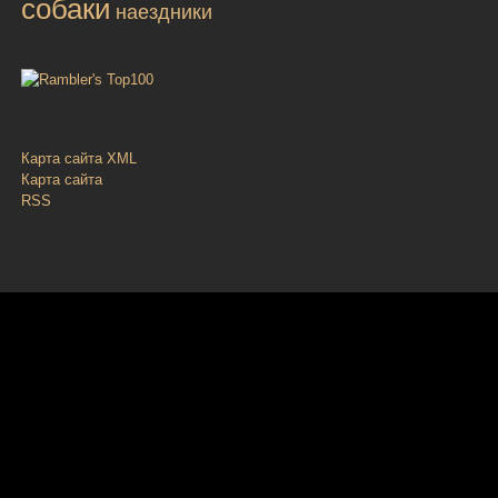
собаки
наездники
Карта сайта XML
Карта сайта
RSS