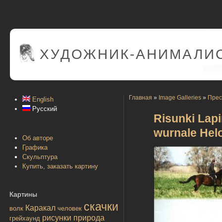
ХУДОЖНИК-АНИМАЛИС
Главная
»
Image Galleries
»
Прес
English
Русский
Risunki Lapi
wurnale Helo
Об авторе
Графика
Скульптура
Купить, заказать картину
Картины
скачки
Каракал
волк
человек
рисунки
природа
грейхаунд