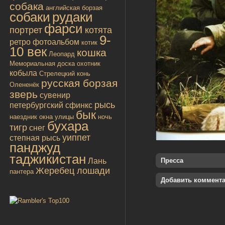
собака
английская борзая
собаки
рудаки
фарси
портрет
котята
9-
ретро
фотоальбом
котик
10 век
кошка
Леопард
Мемориальная доска
охотник
кобыла
Стрелецкий конь
русская борзая
Олененёк
зверь
сувенир
рысь
петербургский сфинкс
бык
наездник
окна улицы
ночь
бухара
тигр
снег
уиппет
степная рысь
панджуд
таджикистан
Лань
Пресса
Жеребец лошади
пантера
Добавить коммент