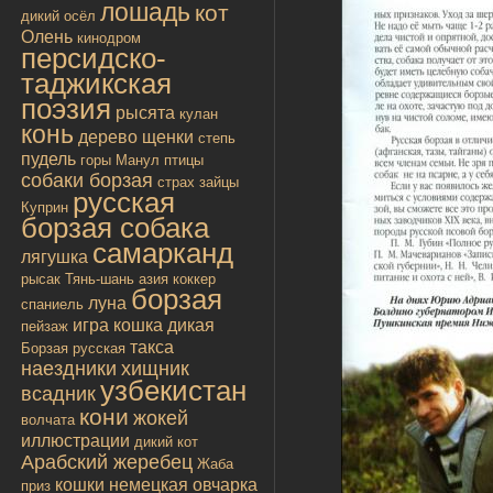
лошадь
кот
дикий осёл
Олень
кинодром
персидско-
таджикская
поэзия
рысята
кулан
конь
дерево
щенки
степь
пудель
горы
Манул
птицы
собаки борзая
страх
зайцы
русская
Куприн
борзая собака
самарканд
лягушка
рысак
Тянь-шань
азия
коккер
борзая
луна
спаниель
игра
кошка дикая
пейзаж
такса
Борзая русская
наездники
хищник
узбекистан
всадник
кони
жокей
волчата
иллюстрации
дикий кот
Арабский жеребец
Жаба
кошки
немецкая овчарка
приз