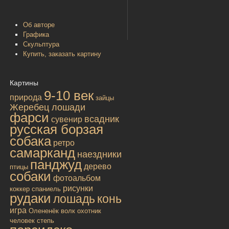
Об авторе
Графика
Скульптура
Купить, заказать картину
Картины
9-10 век
природа
зайцы
Жеребец лошади
фарси
всадник
сувенир
русская борзая
собака
ретро
самарканд
наездники
панджуд
дерево
птицы
собаки
фотоальбом
рисунки
коккер спаниель
рудаки
лошадь
конь
игра
Олененёк
волк
охотник
человек
степь