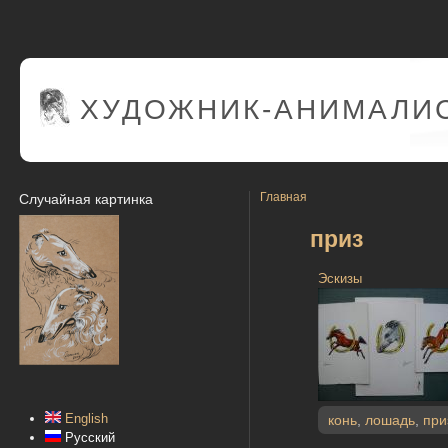
ХУДОЖНИК-АНИМАЛИС
Главная
Случайная картинка
приз
Эскизы
English
конь
,
лошадь
,
при
Русский