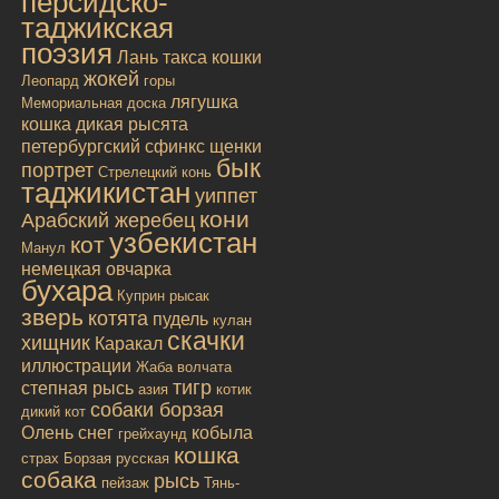
персидско-
таджикская
поэзия
Лань
такса
кошки
жокей
Леопард
горы
лягушка
Мемориальная доска
кошка дикая
рысята
петербургский сфинкс
щенки
бык
портрет
Стрелецкий конь
таджикистан
уиппет
кони
Арабский жеребец
узбекистан
кот
Манул
немецкая овчарка
бухара
Куприн
рысак
зверь
котята
пудель
кулан
скачки
хищник
Каракал
иллюстрации
Жаба
волчата
тигр
степная рысь
азия
котик
собаки борзая
дикий кот
Олень
снег
кобыла
грейхаунд
кошка
страх
Борзая русская
собака
рысь
пейзаж
Тянь-