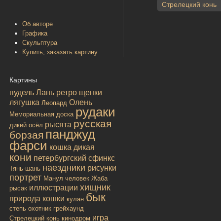
Стрелецкий конь
Об авторе
Графика
Скульптура
Купить, заказать картину
Картины
пудель
Лань
ретро
щенки
лягушка
Олень
Леопард
рудаки
Мемориальная доска
русская
рысята
дикий осёл
панджуд
борзая
фарси
кошка дикая
кони
петербургский сфинкс
наездники
рисунки
Тянь-шань
портрет
Манул
человек
Жаба
хищник
иллюстрации
рысак
бык
природа
кошки
кулан
степь
охотник
грейхаунд
игра
Стрелецкий конь
кинодром