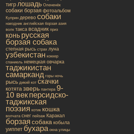
лошадь
тигр
Олененёк
собаки борзая
фотоальбом
собаки
дерево
Куприн
наездник
английская борзая
азия
всадник
такса
волк
приз
русская
конь
борзая собака
степная рысь
луна
страх
узбекистан
коккер
немецкая овчарка
спаниель
таджикистан
самарканд
горы
ночь
скачки
рысь
дикий кот
9-
зверь
котята
пантера
10 век
персидско-
таджикская
поэзия
кошка
котик
снег
Каракал
волчата
пейзаж
борзая
собака
кобыла
бухара
уиппет
окна улицы