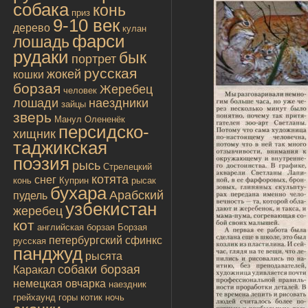
собака
конь
приз
9-10 век
дерево
кулан
фарси
лошадь
рудаки
бык
портрет
русская
жокей
кошки
борзая
Жеребец
человек
лошади
наездники
зайцы
зверь
Манул
Олененёк
персидско-
хищник
таджикская
поэзия
рысь
Стрелецкий
котята
снег
конь
Куприн
рысак
бухара
Арабский
пудель
узбекистан
жеребец
кот
английская борзая
Борзая
петербургский сфинкс
русская
панджуд
рысята
собаки борзая
Каракал
немецкая овчарка
наездник
грейхаунд
горы
котик
ночь