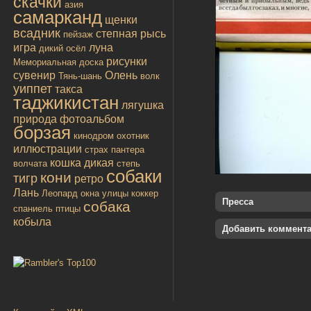
скачки
азия
самарканд
щенки
всадник
степная рысь
пейзаж
игра
луна
дикий осёл
рисунки
Мемориальная доска
сувенир
Олень
Тянь-шань
волк
уиппет
такса
таджикистан
лягушка
природа
фотоальбом
борзая
кинодром
охотник
иллюстрации
страх
пантера
кошка дикая
волчата
степь
собаки
кони
тигр
ретро
Лань
Леопард
окна улицы
коккер
Пресса
собака
спаниель
птицы
кобыла
Добавить коммент