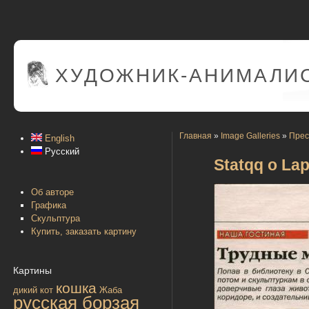
ХУДОЖНИК-АНИМАЛИС
Главная
»
Image Galleries
»
Прес
English
Русский
Statqq o Lap
Об авторе
Графика
Скульптура
Купить, заказать картину
Картины
кошка
дикий кот
Жаба
русская борзая