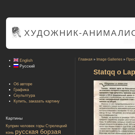
ХУДОЖНИК-АНИМАЛИС
Главная
»
Image Galleries
»
Прес
English
Русский
Statqq o Lap
Об авторе
Графика
Скульптура
Купить, заказать картину
Картины
Куприн
человек
горы
Стрелецкий
русская борзая
конь