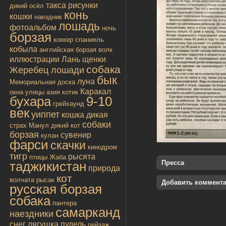
такса
рисунки
дикий осёл
конь
кошки
наездник
лошадь
фотоальбом
ночь
борзая
коккер спаниель
кобыла
английская борзая
волк
иллюстрации
Лань
щенки
собака
Жеребец лошади
бык
луна
Мемориальная доска
Каракал
окна улицы
азия
котик
бухара
9-10
грейхаунд
век
уиппет
кошка дикая
собаки
страх
Манул
дикий кот
борзая
сувенир
кулан
фарси
скачки
кинодром
тигр
рысята
птицы
Жаба
таджикистан
Пресса
природа
кот
волчата
рысак
Добавить коммент
русская борзая
собака
пантера
самарканд
наездники
снег
лягушка
пудель
пейзаж