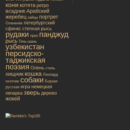
кони
котята
ретро
всадник
Арабский
жеребец
портрет
зайцы
петербургский
Олененёк
сфинкс
степная рысь
рудаки
панджуд
приз
рысь
Тянь-шань
узбекистан
персидско-
таджикская
поэзия
Олень
степь
кошка
хищник
Леопард
собаки
охотник
Борзая
игра
немецкая
русская
зверь
овчарка
дерево
жокей