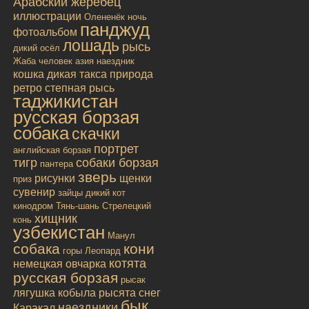
Арабский жеребец
иллюстрации
Олененёк
ночь
панджуд
фотоальбом
лошадь
рысь
дикий осёл
Жаба
человек
азия
наездник
кошка дикая
такса
природа
ретро
степная рысь
таджикистан
русская борзая
собака
скачки
портрет
английская борзая
тигр
собаки борзая
пантера
зверь
рисунки
щенки
приз
сувенир
зайцы
дикий кот
кинодром
Тянь-шань
Стрелецкий
хищник
конь
узбекистан
Манул
собака
кони
горы
Леопард
котята
немецкая овчарка
русская борзая
рысак
лягушка
кобыла
рысята
снег
бык
наездники
Каракал