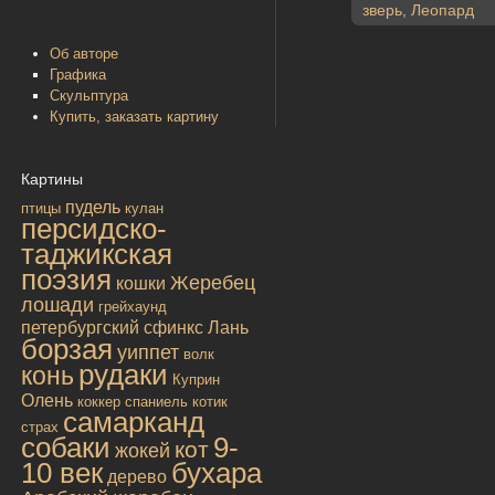
зверь
,
Леопард
Об авторе
Графика
Скульптура
Купить, заказать картину
Картины
пудель
птицы
кулан
персидско-
таджикская
поэзия
Жеребец
кошки
лошади
грейхаунд
петербургский сфинкс
Лань
борзая
уиппет
волк
рудаки
конь
Куприн
Олень
коккер спаниель
котик
самарканд
страх
собаки
9-
кот
жокей
10 век
бухара
дерево