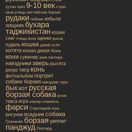
9-10 век
кулан
приз
страх
окна улицы
английская борзая
рудаки
кобыла
пейзаж
бухара
хищник
таджикистан
кошки
снег
щенки
птицы
волк
рысак
кошка
пудель
дикий осёл
котята
кошка дикая
Жаба
кони
сувенир
азия
пантера
зверь
наездники
рысята
конь
тигр
ретро
портрет
фотоальбом
собаки борзая
наездник
горы
русская
бык
кот
борзая собака
котик
такса
игра
коккер спаниель
фарси
Стрелецкий конь
собака
всадник
рисунки
борзая
уиппет
Олененёк
панджуд
Леопард