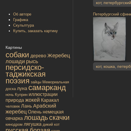
кот
,
петербургски
Об авторе
Петербургский сфинк
Графика
Скульптура
Купить, заказать картину
Картины
собаки
Жеребец
дерево
лошади
рысь
персидско-
кот
,
кошка
,
петерб
таджикская
поэзия
зайцы
Мемориальная
самарканд
луна
доска
иллюстрации
ночь
Куприн
жокей
природа
Каракал
Арабский
Лань
человек
жеребец
Олень
немецкая
лошадь
скачки
овчарка
лягушка
кинодром
дикий кот
русская борзая
степь