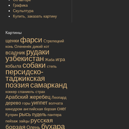
Графика
Скульптура
Купить, заказать картину
Картины
фарси
щенки
Стрелецкий
конь
Олененёк
дикий кот
рудаки
всадник
узбекистан
игра
Жаба
собаки
кобыла
степь
персидско-
таджикская
поэзия
самарканд
коккер спаниель
страх
Арабский жеребец
Леопард
уиппет
дерево
горы
волчата
снег
кинодром
английская борзая
рысь
пудель
Куприн
пантера
русская
пейзаж
зайцы
бухара
борзая
Олень