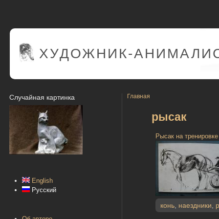
ХУДОЖНИК-АНИМАЛИС
Главная
Случайная картинка
рысак
Рысак на тренировке 
English
Русский
конь
,
наездники
,
Об авторе