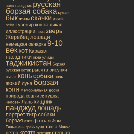
русская
волк
наездник
борзая собака
кулан
бык
скачки
птицы
дикий
сувенир
кошка дикая
осёл
зверь
иллюстрации
приз
Жеребец лошади
9-10
немецкая овчарка
век
кот
Каракал
наездники
окна улицы
таджикистан
Борзая
рысята
рисунки
русская
котик
конь
собака
рысак
ночь
борзая
жокей
луна
кони
Мемориальная доска
природа
кошки
лягушка
хищник
Лань
человек
панджуд
лошадь
портрет
тигр
собаки
борзая
фотоальбом
азия
такса
Тянь-шань
грейхаунд
Манул
котята
ретро
степная
охотник