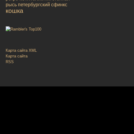
рысь
петербургский сфинкс
кошка
Карта сайта XML
Карта сайта
RSS