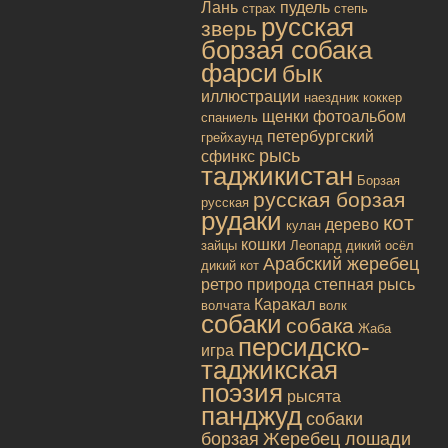
Лань
пудель
страх
степь
русская
зверь
борзая собака
фарси
бык
иллюстрации
наездник
коккер
щенки
фотоальбом
спаниель
петербургский
грейхаунд
рысь
сфинкс
таджикистан
Борзая
русская борзая
русская
рудаки
кот
дерево
кулан
кошки
зайцы
Леопард
дикий осёл
Арабский жеребец
дикий кот
ретро
природа
степная рысь
Каракал
волчата
волк
собаки
собака
Жаба
персидско-
игра
таджикская
поэзия
рысята
панджуд
собаки
борзая
Жеребец лошади