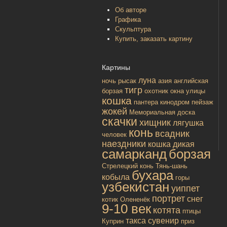
Об авторе
Графика
Скульптура
Купить, заказать картину
Картины
луна
ночь
рысак
азия
английская
тигр
борзая
охотник
окна улицы
кошка
пантера
кинодром
пейзаж
жокей
Мемориальная доска
скачки
хищник
лягушка
конь
всадник
человек
наездники
кошка дикая
самарканд
борзая
Стрелецкий конь
Тянь-шань
бухара
кобыла
горы
узбекистан
уиппет
портрет
снег
котик
Олененёк
9-10 век
котята
птицы
такса
сувенир
Куприн
приз