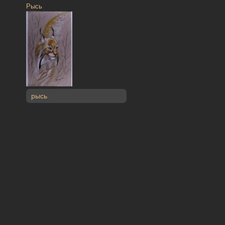
Рысь
рысь