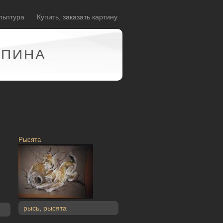
льптура
Купить, заказать картину
АПИНА
Рысята
рысь
,
рысята