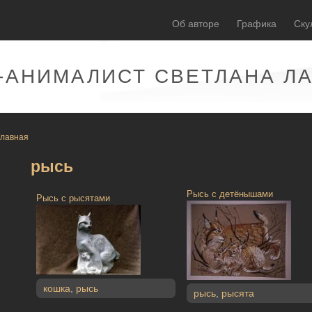
Об авторе
Графика
Ску
-АНИМАЛИСТ СВЕТЛАНА Л
Главная
рысь
Рысь с детёнышами
Рысь с рысятами
кошка
,
рысь
рысь
,
рысята