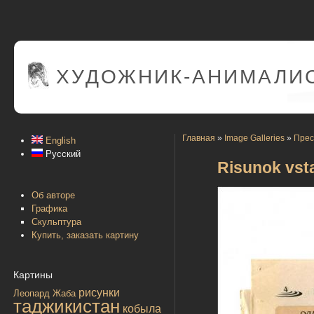
ХУДОЖНИК-АНИМАЛИС
Главная
»
Image Galleries
»
Прес
English
Русский
Risunok vsta
Об авторе
Графика
Скульптура
Купить, заказать картину
Картины
рисунки
Леопард
Жаба
таджикистан
кобыла