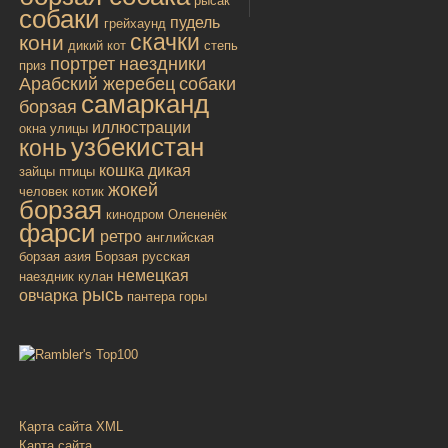
рысак
собаки
пудель
грейхаунд
скачки
кони
дикий кот
степь
портрет
наездники
приз
Арабский жеребец
собаки
самарканд
борзая
иллюстрации
окна улицы
узбекистан
конь
кошка дикая
зайцы
птицы
жокей
человек
котик
борзая
кинодром
Олененёк
фарси
ретро
английская
борзая
азия
Борзая русская
немецкая
наездник
кулан
рысь
овчарка
пантера
горы
Карта сайта XML
Карта сайта