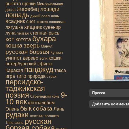
рысята
щенки
Мемориальная
Жеребец лошади
доска
лошадь
дикий осёл
ночь
всадник
снег
коккер спаниель
хищник
лягушка
сувенир
луна
степная рысь
пейзаж
бухара
кот
котята
кошка
зверь
Манул
русская борзая
Куприн
уиппет
дерево
кошки
волк
петербургский сфинкс
панджуд
Каракал
такса
тигр
игра
природа
страх
персидско-
таджикская
поэзия
9-
Пресса
Стрелецкий конь
10 век
фотоальбом
Добавить коммент
бык
собака
Олень
Лань
рудаки
охотник
волчата
русская
Тянь-шань
борзая собака