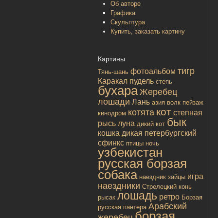
Об авторе
Графика
Скульптура
Купить, заказать картину
Картины
тигр
фотоальбом
Тянь-шань
Каракал
пудель
степь
бухара
Жеребец
лошади
Лань
азия
волк
пейзаж
кот
котята
степная
кинодром
бык
рысь
луна
дикий кот
кошка дикая
петербургский
сфинкс
птицы
ночь
узбекистан
русская борзая
собака
игра
наездник
зайцы
наездники
Стрелецкий конь
лошадь
ретро
рысак
Борзая
Арабский
русская
пантера
борзая
жеребец