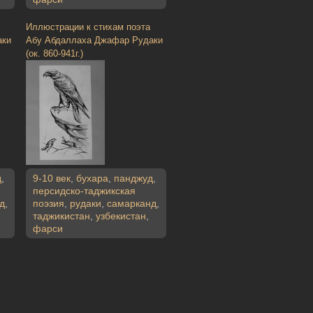
Иллюстрации к стихам поэта
аки
Абу Абдаллаха Джафар Рудаки
(ок. 860-941г.)
д
,
9-10 век
,
бухара
,
панджуд
,
персидско-таджикская
д
,
поэзия
,
рудаки
,
самарканд
,
таджикистан
,
узбекистан
,
фарси