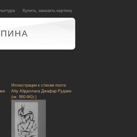
льптура
Купить, заказать картину
АПИНА
Иллюстрации к стихам поэта
аки
Абу Абдаллаха Джафар Рудаки
(ок. 860-941г.)