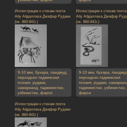
Иллюстрации к стихам поэта
Иллюстрации к стихам поэта
Абу Абдаллаха Джафар Рудаки
Абу Абдаллаха Джафар Руд
(ок. 860-941г.)
(ок. 860-941г.)
9-10 век
,
бухара
,
панджуд
,
9-10 век
,
бухара
,
панджу
персидско-таджикская
персидско-таджикская
поэзия
,
рудаки
,
поэзия
,
рудаки
,
самаркан
самарканд
,
таджикистан
,
таджикистан
,
узбекистан
,
узбекистан
,
фарси
фарси
Иллюстрации к стихам поэта
Абу Абдаллаха Джафар Рудаки
(ок. 860-941г.)