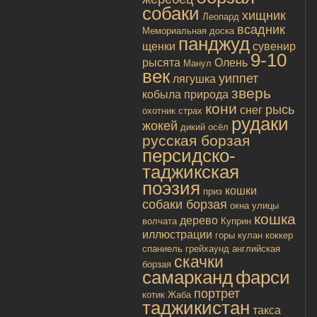
собаки
хищник
Леопард
всадник
Мемориальная доска
панджуд
щенки
сувенир
9-10
рысята
Олень
Манул
век
уиппет
лягушка
зверь
кобыла
природа
кони
рысь
снег
охотник
страх
рудаки
жокей
дикий осёл
русская борзая
персидско-
таджикская
поэзия
кошки
приз
собаки борзая
окна улицы
кошка
дерево
волчата
Куприн
иллюстрации
горы
кулан
коккер
спаниель
грейхаунд
английская
скачки
борзая
самарканд
фарси
портрет
котик
Жаба
таджикистан
такса