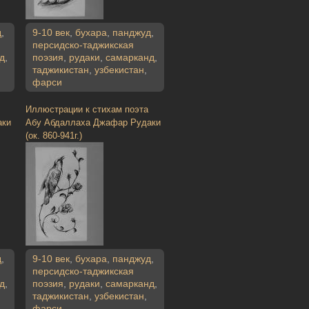
д
,
9-10 век
,
бухара
,
панджуд
,
персидско-таджикская
д
,
поэзия
,
рудаки
,
самарканд
,
таджикистан
,
узбекистан
,
фарси
Иллюстрации к стихам поэта
аки
Абу Абдаллаха Джафар Рудаки
(ок. 860-941г.)
д
,
9-10 век
,
бухара
,
панджуд
,
персидско-таджикская
д
,
поэзия
,
рудаки
,
самарканд
,
таджикистан
,
узбекистан
,
фарси