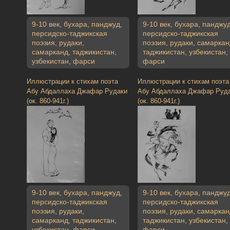
9-10 век
,
бухара
,
панджуд
,
9-10 век
,
бухара
,
панджу
персидско-таджикская
персидско-таджикская
поэзия
,
рудаки
,
поэзия
,
рудаки
,
самаркан
самарканд
,
таджикистан
,
таджикистан
,
узбекистан
,
узбекистан
,
фарси
фарси
Иллюстрации к стихам поэта
Иллюстрации к стихам поэта
Абу Абдаллаха Джафар Рудаки
Абу Абдаллаха Джафар Руд
(ок. 860-941г.)
(ок. 860-941г.)
9-10 век
,
бухара
,
панджуд
,
9-10 век
,
бухара
,
панджу
персидско-таджикская
персидско-таджикская
поэзия
,
рудаки
,
поэзия
,
рудаки
,
самаркан
самарканд
,
таджикистан
,
таджикистан
,
узбекистан
,
узбекистан
,
фарси
фарси