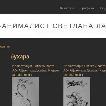
Об авторе
Графика
Ску
-АНИМАЛИСТ СВЕТЛАНА Л
Главная
бухара
Иллюстрации к стихам поэта
Иллюстрации к стихам поэта
Абу Абдаллаха Джафар Рудаки
Абу Абдаллаха Джафар Руд
(ок. 860-941г.)
(ок. 860-941г.)