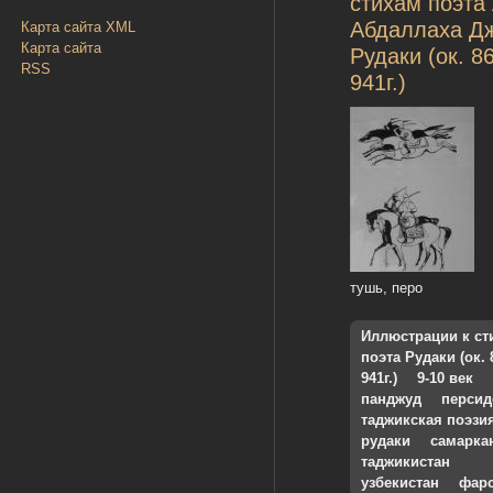
стихам поэта
Абдаллаха Д
Карта сайта XML
Карта сайта
Рудаки (ок. 8
RSS
941г.)
тушь, перо
Иллюстрации к ст
поэта Рудаки (ок. 
941г.)
9-10 век
панджуд
персид
таджикская поэзи
рудаки
самарка
таджикистан
узбекистан
фар