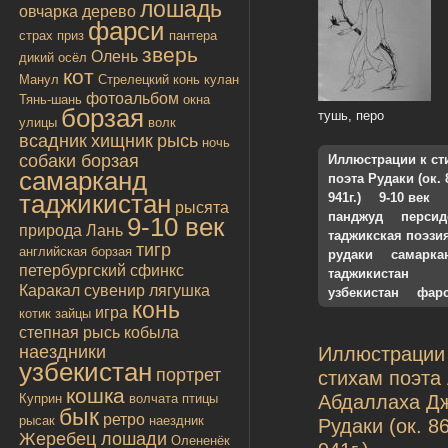
лошадь
овчарка
дерево
фарси
страх
приз
пантера
зверь
Олень
дикий осёл
кот
Манул
Стрелецкий конь
кулан
фотоальбом
Тянь-шань
окна
борзая
тушь, перо
улицы
волк
всадник
хищник
рысь
ночь
собаки борзая
Иллюстрации к ст
самарканд
поэта Рудаки (ок. 
таджикистан
941г.)
9-10 век
рысята
панджуд
персид
9-10 век
природа
Лань
таджикская поэзи
тигр
английская борзая
рудаки
самарка
петербургский сфинкс
таджикистан
Каракал
сувенир
лягушка
узбекистан
фар
конь
игра
котик
зайцы
степная рысь
кобыла
наездники
Иллюстрации
узбекистан
портрет
стихам поэта
кошка
Куприн
волчата
птицы
Абдаллаха Д
бык
ретро
рысак
наездник
Рудаки (ок. 8
Жеребец лошади
Олененёк