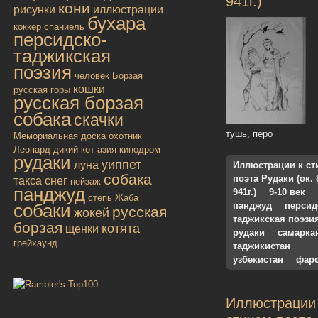
941г.)
кони
рисунки
иллюстрации
бухара
коккер спаниель
персидско-
таджикская
поэзия
человек
Борзая
кошки
русская
горы
русская борзая
собака
скачки
тушь, перо
Мемориальная доска
охотник
Леопард
дикий кот
азия
кинодром
рудаки
уиппет
луна
Иллюстрации к ст
собака
поэта Рудаки (ок. 
такса
снег
пейзаж
панджуд
941г.)
9-10 век
степь
Жаба
собаки
панджуд
персид
русская
жокей
таджикская поэзи
борзая
котята
щенки
рудаки
самарка
грейхаунд
таджикистан
узбекистан
фар
Иллюстрации