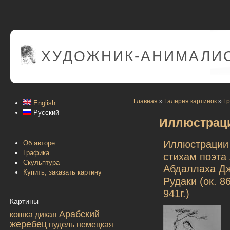
ХУДОЖНИК-АНИМАЛИС
Главная
»
Галерея картинок
»
Г
English
Русский
Иллюстрации
Иллюстрации
Об авторе
Графика
стихам поэта
Скульптура
Абдаллаха Д
Купить, заказать картину
Рудаки (ок. 8
941г.)
Картины
Арабский
кошка дикая
жеребец
пудель
немецкая