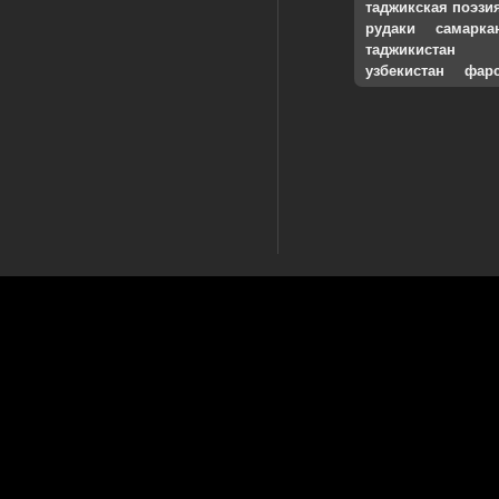
таджикская поэзи
рудаки
самарка
таджикистан
узбекистан
фар