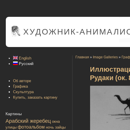
ХУДОЖНИК-АНИМАЛИС
Главная
»
Image Galleries
»
Граф
English
Русский
Иллюстраци
Рудаки (ок. 
Об авторе
Графика
Скульптура
Купить, заказать картину
Картины
Арабский жеребец
окна
фотоальбом
улицы
ночь
зайцы