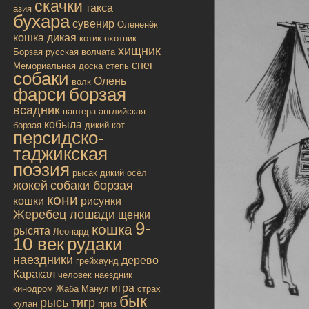
скачки
такса
азия
бухара
сувенир
Олененёк
кошка дикая
котик
охотник
хищник
Борзая русская
волчата
снег
Мемориальная доска
степь
собаки
Олень
волк
фарси
борзая
всадник
пантера
английская
кобыла
борзая
дикий кот
персидско-
таджикская
поэзия
рысак
дикий осёл
жокей
собаки борзая
кони
кошки
рисунки
Жеребец лошади
щенки
9-
кошка
рысята
Леопард
10 век
рудаки
наездники
дерево
грейхаунд
Каракал
человек
наездник
игра
кинодром
Жаба
Манул
страх
бык
рысь
тигр
кулан
приз