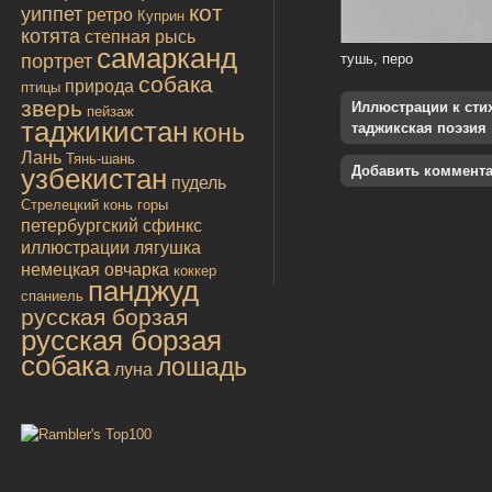
кот
уиппет
ретро
Куприн
котята
степная рысь
самарканд
портрет
тушь, перо
собака
природа
птицы
зверь
Иллюстрации к стиха
пейзаж
таджикистан
конь
таджикская поэзия
Лань
Тянь-шань
узбекистан
Добавить коммент
пудель
Стрелецкий конь
горы
петербургский сфинкс
иллюстрации
лягушка
немецкая овчарка
коккер
панджуд
спаниель
русская борзая
русская борзая
собака
лошадь
луна