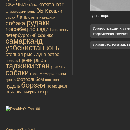
скачки
кот
котята
зайцы
бык
кошки
Стрелецкий конь
тушь, перо
Лань
страх
степь
наездник
рудаки
собака
Иллюстрации к стиха
Жеребец лошади
Тянь-шань
таджикская поэзия
петербургский сфинкс
самарканд
Добавить коммент
узбекистан
конь
степная рысь
луна
ретро
рысь
щенки
пейзаж
таджикистан
рысята
собаки
горы
Мемориальная
фотоальбом
доска
пантера
борзая
пудель
немецкая
тигр
овчарка
Куприн
Карта сайта XML