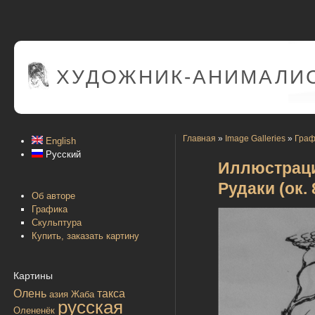
ХУДОЖНИК-АНИМАЛИС
Главная
»
Image Galleries
»
Граф
English
Русский
Иллюстраци
Рудаки (ок. 
Об авторе
Графика
Скульптура
Купить, заказать картину
Картины
Олень
такса
азия
Жаба
русская
Олененёк