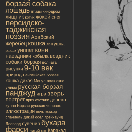
борзая собака
лошадь
птицы
кинодром
хищник
жокей
снег
котик
персидско-
таджикская
поэзия
Арабский
кошка
жеребец
лягушка
кони
уиппет
рысак
наездники
всадник
кобыла
собаки борзая
волчата
9-10 век
рисунки
природа
английская борзая
кошка дикая
Манул
волк
окна
русская борзая
улицы
панджуд
зверь
игра
портрет
дерево
приз
охотник
кулан
Борзая русская
человек
иллюстрации
ночь
коккер
спаниель
дикий осёл
грейхаунд
бухара
сувенир
Леопард
фарси
Каракал
дикий кот