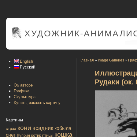
ХУДОЖНИК-АНИМАЛИС
Главная
»
Image Galleries
»
Граф
English
Русский
Иллюстраци
Рудаки (ок. 
Об авторе
Графика
Скульптура
Купить, заказать картину
Картины
кони
всадник
кобыла
страх
кошка
снег
Куприн
котик
птицы