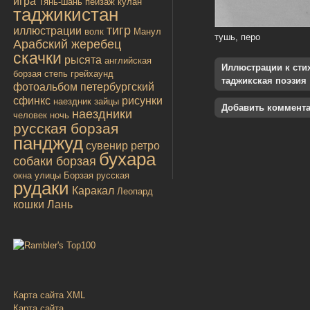
игра
Тянь-шань
пейзаж
кулан
таджикистан
тигр
иллюстрации
волк
Манул
тушь, перо
Арабский жеребец
скачки
рысята
английская
Иллюстрации к стиха
борзая
степь
грейхаунд
таджикская поэзия
фотоальбом
петербургский
сфинкс
рисунки
наездник
зайцы
Добавить коммент
наездники
человек
ночь
русская борзая
панджуд
сувенир
ретро
бухара
собаки борзая
окна улицы
Борзая русская
рудаки
Каракал
Леопард
кошки
Лань
Карта сайта XML
Карта сайта