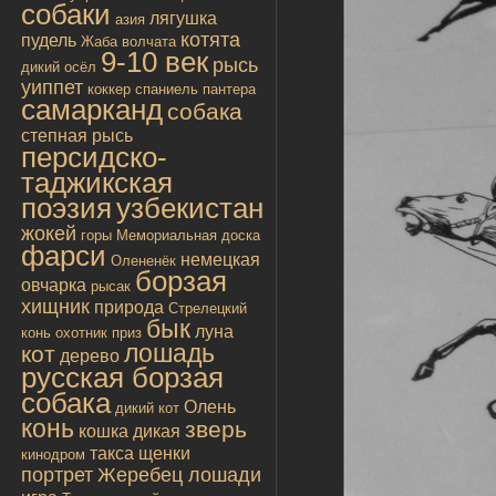
собаки
лягушка
азия
котята
пудель
Жаба
волчата
9-10 век
рысь
дикий осёл
уиппет
коккер спаниель
пантера
самарканд
собака
степная рысь
персидско-
таджикская
поэзия
узбекистан
жокей
горы
Мемориальная доска
фарси
немецкая
Олененёк
борзая
овчарка
рысак
хищник
природа
Стрелецкий
бык
луна
конь
охотник
приз
лошадь
кот
дерево
русская борзая
собака
Олень
дикий кот
конь
зверь
кошка дикая
такса
щенки
кинодром
портрет
Жеребец лошади