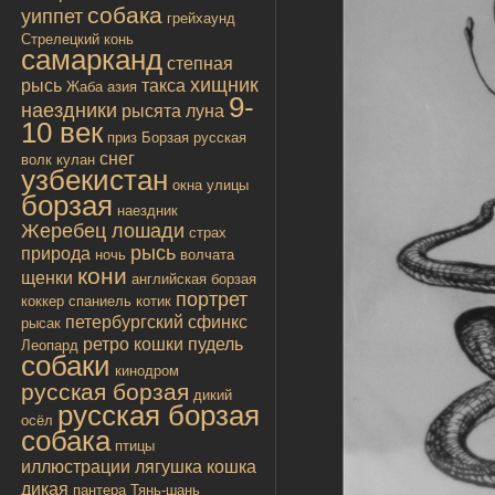
собака
уиппет
грейхаунд
Стрелецкий конь
самарканд
степная
хищник
рысь
такса
Жаба
азия
9-
наездники
рысята
луна
10 век
приз
Борзая русская
снег
волк
кулан
узбекистан
окна улицы
борзая
наездник
Жеребец лошади
страх
рысь
природа
ночь
волчата
кони
щенки
английская борзая
портрет
коккер спаниель
котик
петербургский сфинкс
рысак
ретро
кошки
пудель
Леопард
собаки
кинодром
русская борзая
дикий
русская борзая
осёл
собака
птицы
иллюстрации
лягушка
кошка
дикая
пантера
Тянь-шань