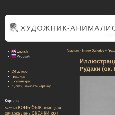
ХУДОЖНИК-АНИМАЛИС
Главная
»
Image Galleries
»
Граф
English
Русский
Иллюстраци
Рудаки (ок. 
Об авторе
Графика
Скульптура
Купить, заказать картину
Картины
конь
бык
немецкая
охотник
скачки
кот
овчарка
Лань