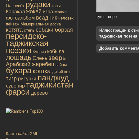
рудаки
Олененёк
горы
жокей
Каракал
игра
Манул
тушь, перо
всадник
фотоальбом
человек
пейзаж
Мемориальная доска
котята
собаки борзая
степь
Иллюстрации к стиха
персидско-
таджикская поэзия
таджикская
поэзия
Добавить коммент
кобыла
Куприн
лошадь
зверь
Олень
Арабский жеребец
зайцы
бухара
кошка
дикий кот
панджуд
тигр
рисунки
таджикистан
сувенир
фарси
дерево
Карта сайта XML