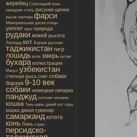
жеребец
Стрелецкий конь
рисунки
щенки
наездник
степь
фарси
рысак
пантера
Мемориальная доска
птицы
уиппет
природа
приз
рудаки
жокей
рысята
кот
Леопард
Борзая русская
таджикистан
тигр
лошадь
зверь
волк
кулан
бухара
иллюстрации
узбекистан
Манул
собаки
степная рысь
снег
9-10 век
борзая
собаки
немецкая овчарка
панджуд
охотник
человек
кошка
Тянь-шань
дикий кот
горы
кошка дикая
сувенир
самарканд
котята
конь
Лань
страх
персидско-
таджикская