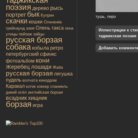
поэзия
рысь
дерево
бык
портрет
Куприн
тушь, перо
скачки
кошки
Олененёк
Олень
такса
грейхаунд
азия
окна
Иллюстрации к стиха
улицы
пейзаж
зайцы
таджикская поэзия
русская борзая
собака
кобыла
ретро
Добавить коммент
петербургский сфинкс
кони
фотоальбом
Жеребец лошади
Жаба
русская борзая
лягушка
пудель
волчата
кинодром
Каракал
котик
коккер спаниель
дикий осёл
английская борзая
всадник
хищник
борзая
игра