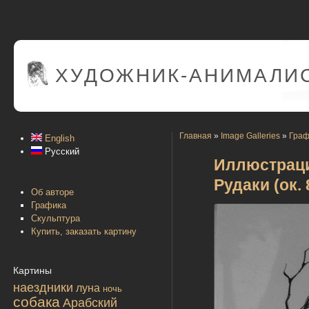
ХУДОЖНИК-АНИМАЛИС
Главная
»
Image Galleries
»
Граф
English
Русский
Иллюстраци
Рудаки (ок. 
Об авторе
Графика
Скульптура
Купить, заказать картину
Картины
наездники
луна
ночь
собака
Арабский