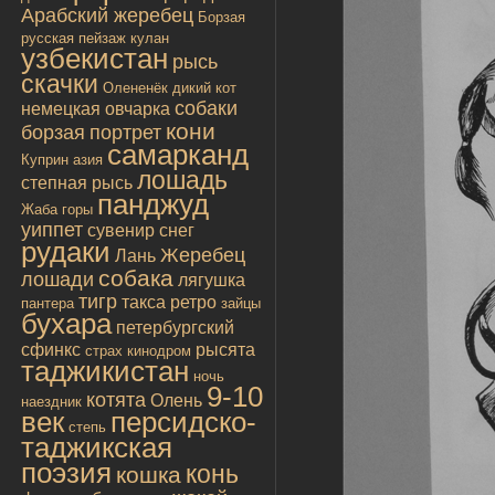
Арабский жеребец
Борзая
русская
пейзаж
кулан
узбекистан
рысь
скачки
Олененёк
дикий кот
собаки
немецкая овчарка
кони
борзая
портрет
самарканд
Куприн
азия
лошадь
степная рысь
панджуд
Жаба
горы
уиппет
сувенир
снег
рудаки
Жеребец
Лань
собака
лошади
лягушка
тигр
такса
ретро
пантера
зайцы
бухара
петербургский
сфинкс
рысята
страх
кинодром
таджикистан
ночь
9-10
котята
Олень
наездник
век
персидско-
степь
таджикская
поэзия
конь
кошка