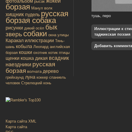
жокей
фотоальбом
рысак
борзая
Манул
волк
русская
хищник
пудель
тушь, перо
борзая собака
бык
рисунки
дикий осёл
Иллюстрации к стиха
собаки
зверь
таджикская поэзия
окна улицы
Каракал
иллюстрации
Тянь-
Добавить коммент
кобыла
шань
Леопард
английская
кошки
борзая
охотник
котик
птицы
всадник
щенки
кошка дикая
русская
наездники
борзая
дерево
волчата
луна
грейхаунд
коккер спаниель
человек
Стрелецкий конь
Карта сайта XML
Карта сайта