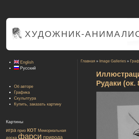
ХУДОЖНИК-АНИМАЛИС
Главная
»
Image Galleries
»
Граф
English
Русский
Иллюстраци
Рудаки (ок. 
Об авторе
Графика
Скульптура
Купить, заказать картину
Картины
кот
игра
приз
Мемориальная
фарси
природа
доска