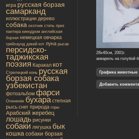
русская борзая
игра
самарканд
иллюстрации
дерево
собака
охотник
степь
приз
пантера
кинодром
английская
немецкая овчарка
борзая
луна
грейхаунд
дикий кот
рысак
персидско-
28х40см, 2001г.
таджикская
акварель на голубой 
поэзия
кот
Каракал
русская
Графика животные
Стрелецкий конь
борзая собака
узбекистан
Добавить коммент
фарси
фотоальбом
бухара
степная
Олененёк
рысь
снег
природа
горы
Арабский жеребец
лошадь
рисунки
собаки
бык
лягушка
кошка
собаки борзая