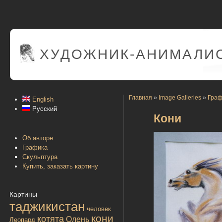
ХУДОЖНИК-АНИМАЛИС
Главная
»
Image Galleries
»
Граф
English
Русский
Кони
Об авторе
Графика
Скульптура
Купить, заказать картину
Картины
таджикистан
человек
кони
котята
Олень
Леопард