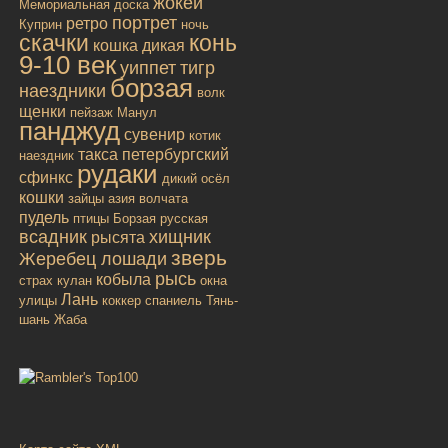
жокей
Мемориальная доска
портрет
ретро
Куприн
ночь
скачки
конь
кошка дикая
9-10 век
уиппет
тигр
борзая
наездники
волк
щенки
пейзаж
Манул
панджуд
сувенир
котик
такса
петербургский
наездник
рудаки
сфинкс
дикий осёл
кошки
зайцы
азия
волчата
пудель
птицы
Борзая русская
всадник
хищник
рысята
зверь
Жеребец лошади
рысь
кобыла
страх
кулан
окна
Лань
улицы
коккер спаниель
Тянь-
шань
Жаба