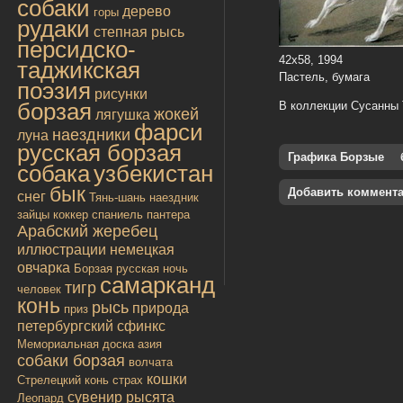
собаки
дерево
горы
рудаки
степная рысь
персидско-
42х58, 1994
таджикская
Пастель, бумага
поэзия
рисунки
борзая
В коллекции Сусанны Т
жокей
лягушка
фарси
наездники
луна
русская борзая
Графика Борзые
собака
узбекистан
бык
Добавить коммент
снег
Тянь-шань
наездник
зайцы
коккер спаниель
пантера
Арабский жеребец
иллюстрации
немецкая
овчарка
Борзая русская
ночь
самарканд
тигр
человек
конь
рысь
природа
приз
петербургский сфинкс
Мемориальная доска
азия
собаки борзая
волчата
кошки
Стрелецкий конь
страх
сувенир
рысята
Леопард