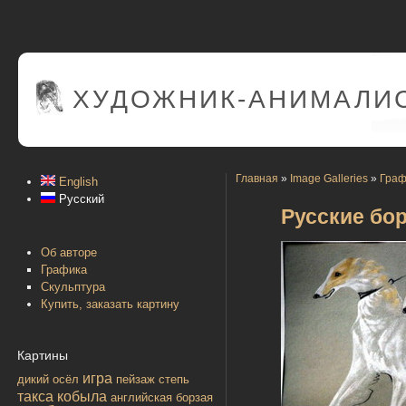
ХУДОЖНИК-АНИМАЛИС
Главная
»
Image Galleries
»
Граф
English
Русский
Русские бо
Об авторе
Графика
Скульптура
Купить, заказать картину
Картины
игра
дикий осёл
пейзаж
степь
такса
кобыла
английская борзая