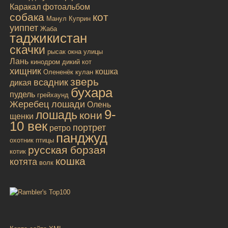
Каракал
фотоальбом
собака
кот
Манул
Куприн
уиппет
Жаба
таджикистан
скачки
рысак
окна улицы
Лань
кинодром
дикий кот
хищник
кошка
Олененёк
кулан
зверь
всадник
дикая
бухара
пудель
грейхаунд
Жеребец лошади
Олень
9-
лошадь
кони
щенки
10 век
портрет
ретро
панджуд
охотник
птицы
русская борзая
котик
кошка
котята
волк