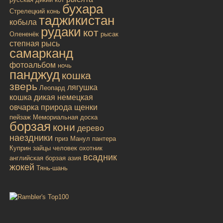
бухара
Стрелецкий конь
таджикистан
кобыла
рудаки
кот
Олененёк
рысак
степная рысь
самарканд
фотоальбом
ночь
панджуд
кошка
зверь
лягушка
Леопард
кошка дикая
немецкая
овчарка
природа
щенки
пейзаж
Мемориальная доска
борзая
кони
дерево
наездники
приз
Манул
пантера
Куприн
зайцы
человек
охотник
всадник
английская борзая
азия
жокей
Тянь-шань