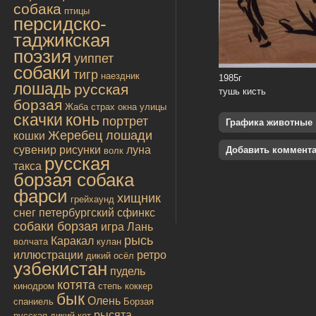
собака
птицы
персидско-
таджикская
поэзия
уиппет
собаки
тигр
наездник
1985г
лошадь
русская
тушь кисть
борзая
Жаба
страх
окна улицы
скачки
конь
портрет
Графика животные
Жеребец лошади
кошки
сувенир
рисунки
луна
Добавить коммент
волк
русская
такса
борзая собака
фарси
хищник
грейхаунд
снег
петербургский сфинкс
собаки борзая
игра
Лань
рысь
Каракал
волчата
кулан
иллюстрации
ретро
дикий осёл
узбекистан
пудель
котята
кинодром
степь
коккер
бык
Олень
спаниель
Борзая
рысята
русская
дикий кот