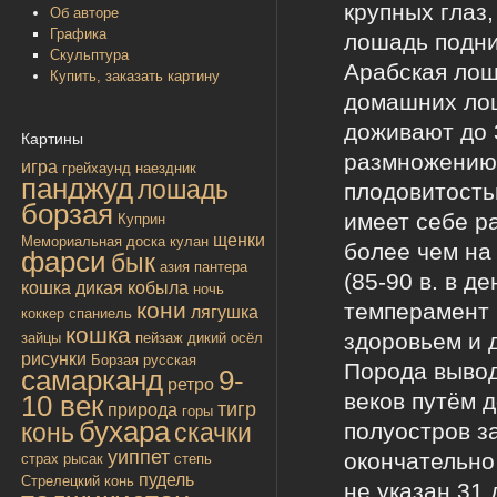
крупных глаз
Об авторе
Графика
лошадь подни
Скульптура
Арабская лош
Купить, заказать картину
домашних лош
доживают до 
Картины
размножению 
игра
грейхаунд
наездник
панджуд
лошадь
плодовитость
борзая
имеет себе р
Куприн
щенки
Мемориальная доска
кулан
более чем на
фарси
бык
азия
пантера
(85-90 в. в д
кошка дикая
кобыла
ночь
кони
темперамент 
лягушка
коккер спаниель
кошка
здоровьем и 
зайцы
пейзаж
дикий осёл
рисунки
Борзая русская
Порода вывод
самарканд
9-
ретро
веков путём 
10 век
тигр
природа
горы
бухара
полуостров з
конь
скачки
уиппет
окончательно
страх
рысак
степь
пудель
Стрелецкий конь
не указан 31 