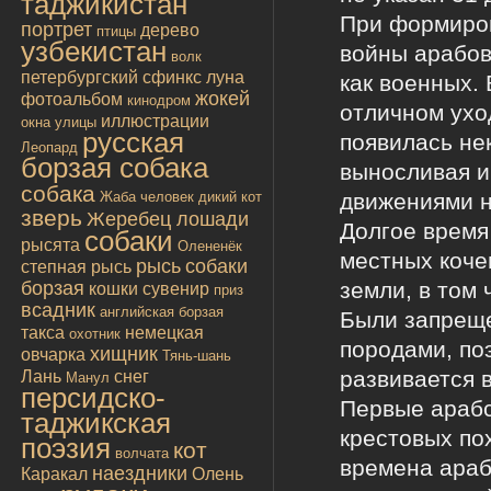
таджикистан
При формиро
портрет
дерево
птицы
узбекистан
войны арабов
волк
петербургский сфинкс
луна
как военных.
жокей
фотоальбом
кинодром
отличном ухо
иллюстрации
окна улицы
русская
появилась не
Леопард
борзая собака
выносливая и
собака
движениями н
Жаба
человек
дикий кот
зверь
Жеребец лошади
Долгое время
собаки
рысята
Олененёк
местных коче
рысь
собаки
степная рысь
земли, в том 
борзая
кошки
сувенир
приз
всадник
английская борзая
Были запреще
такса
немецкая
охотник
породами, по
хищник
овчарка
Тянь-шань
развивается в
Лань
снег
Манул
персидско-
Первые арабс
таджикская
крестовых по
поэзия
кот
волчата
времена араб
наездники
Каракал
Олень