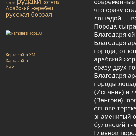
рудаки
современные)
котята
котик
Арабский жеребец
что сразу ст
русская борзая
лошадей — ве
Порода сыгра
Благодаря ей
Благодаря ар
порода, от к
Карта сайта XML
арабский жер
Карта сайта
сразу двух п
RSS
Благодаря ар
породы лошад
(Испания) и л
(Венгрия), ор
основе терск
знаменитый о
булонский тя
Главной поро