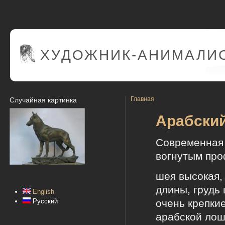
ХУДОЖНИК-АНИМАЛИС
Главная
Случайная картинка
Арабский
Современная 
вогнутым про
шея высокая,
длины, грудь
English
очень крепки
Русский
арабской лош