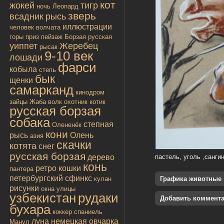
кот
жокей
тигр
ночь
Леопард
зверь
всадник
рысь
иллюстрации
человек
волчата
горы
приз
пейзаж
Борзая русская
уиппет
Жеребец
рысак
9-10 век
лошади
фарси
кобыла
степь
бык
щенки
самарканд
кинодром
зайцы
Жаба
волк
охотник
котик
русская борзая
собака
степная
Олененёк
кони
рысь
Олень
азия
скачки
котята
снег
русская борзая
дерево
пастель, уголь ,санги
конь
ретро
кошки
пантера
петербургский сфинкс
кулан
Графика животные
рисунки
окна улицы
узбекистан
рудаки
Добавить коммент
бухара
коккер спаниель
луна
немецкая овчарка
Манул