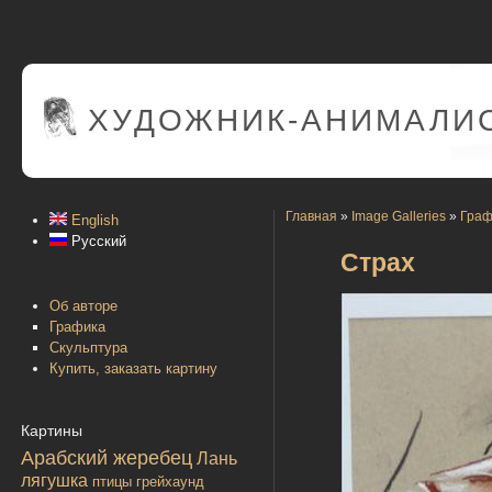
ХУДОЖНИК-АНИМАЛИС
Главная
»
Image Galleries
»
Граф
English
Русский
Страх
Об авторе
Графика
Скульптура
Купить, заказать картину
Картины
Арабский жеребец
Лань
лягушка
птицы
грейхаунд