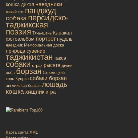
наездники
кошка дикая
панджуд
дикий кот
персидско-
собака
таджикская
поэзия
Каракал
Тянь-шань
портрет
фотоальбом
пудель
наездник
Мемориальная доска
природа
сувенир
таджикистан
такса
собаки
рысята
страх
дикий
борзая
осёл
Стрелецкий
собаки борзая
конь
Куприн
лошадь
английская борзая
кошка
хищник
игра
Карта сайта XML