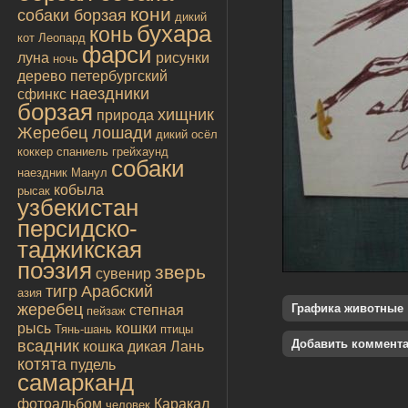
кони
собаки борзая
дикий
бухара
конь
кот
Леопард
фарси
луна
рисунки
ночь
дерево
петербургский
наездники
сфинкс
борзая
хищник
природа
Жеребец лошади
дикий осёл
коккер спаниель
грейхаунд
собаки
наездник
Манул
кобыла
рысак
узбекистан
персидско-
таджикская
поэзия
зверь
сувенир
тигр
Арабский
азия
жеребец
Графика животные
степная
пейзаж
рысь
кошки
Тянь-шань
птицы
всадник
Добавить коммент
кошка дикая
Лань
котята
пудель
самарканд
фотоальбом
Каракал
человек