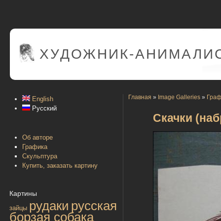
ХУДОЖНИК-АНИМАЛИС
Главная
»
Image Galleries
»
Граф
English
Русский
Скачки (наб
Об авторе
Графика
Скульптура
Купить, заказать картину
Картины
рудаки
русская
зайцы
борзая собака