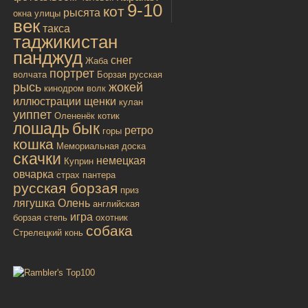
9-10
кот
рысята
окна улицы
век
такса
таджикистан
панджуд
снег
Жаба
портрет
волчата
Борзая русская
рысь
жокей
кинодром
волк
иллюстрации
щенки
кулан
уиппет
Олененёк
котик
лошадь
бык
ретро
горы
кошка
Мемориальная доска
скачки
немецкая
Куприн
овчарка
страх
пантера
русская борзая
приз
лягушка
Олень
английская
игра
борзая
степь
охотник
собака
Стрелецкий конь