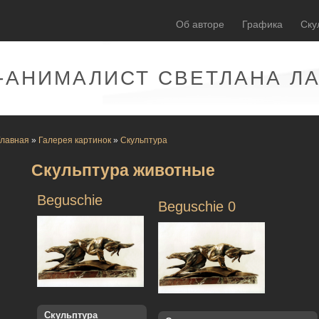
Об авторе
Графика
Ску
-АНИМАЛИСТ СВЕТЛАНА Л
Главная
»
Галерея картинок
»
Скульптура
Скульптура животные
Beguschie
Beguschie 0
Скульптура