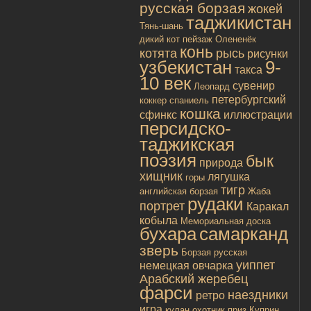
русская борзая
жокей
таджикистан
Тянь-шань
дикий кот
пейзаж
Олененёк
конь
котята
рысь
рисунки
узбекистан
9-
такса
10 век
сувенир
Леопард
петербургский
коккер спаниель
кошка
сфинкс
иллюстрации
персидско-
таджикская
поэзия
бык
природа
хищник
лягушка
горы
тигр
английская борзая
Жаба
рудаки
портрет
Каракал
кобыла
Мемориальная доска
бухара
самарканд
зверь
Борзая русская
уиппет
немецкая овчарка
Арабский жеребец
фарси
наездники
ретро
игра
кулан
охотник
приз
Куприн