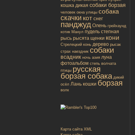
собаки борзая
кошка дикая
собака
человек
окна улицы
скачки
кот
снег
панджуд
Олень
грейхаунд
пудель
степная
котик
Манул
кони
рысь
рысята
щенки
дерево
Стрелецкий конь
рысак
собаки
страх
наездник
всадник
луна
ночь
азия
фотоальбом
степь
волчата
русская
птицы
борзая собака
дикий
борзая
Лань
кошки
осёл
волк
Карта сайта XML
Карта сайта