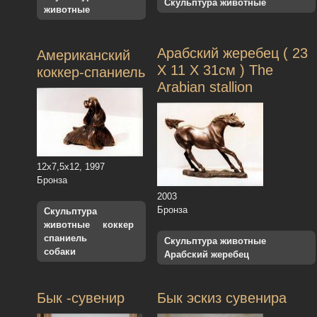
Скульптура животные
животные
Арабский жеребец ( 23
Американский
Х 11 Х 31см ) The
коккер-спаниель
Arabian stallion
12х7,5х12, 1997
Бронза
2003
Бронза
Скульптура
животные
коккер
спаниель
Скульптура животные
собаки
Арабский жеребец
Бык -сувенир
Бык эскиз сувенира