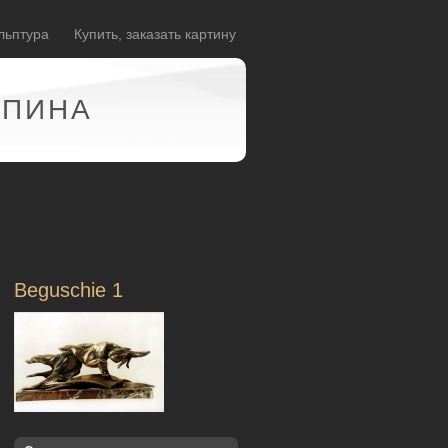
льптура
Купить, заказать картину
АПИНА
Beguschie 1