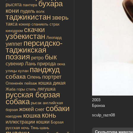
бухара
рысята
пантера
кони
пудель
волк
таджикистан
зверь
такса
коккер спаниель
страх
скачки
кинодром
узбекистан
Леопард
персидско-
уиппет
таджикская
поэзия
бык
ретро
сувенир
Лань
природа
окна
панджуд
улицы
кулан
собака
портрет
Олень
кошка дикая
Олененёк
пейзаж
лягушка
Жаба
горы
степь
русская борзая
собака
2003
рысак
английская
Бронза
собаки
жокей
снег
борзая
конь
кошка
sculp_razn08
наездник
иллюстрации
кошки
Борзая
русская
ночь
Тянь-шань
Скульптура живот