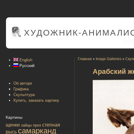
ХУДОЖНИК-АНИМАЛИС
Главная
»
Image Galleries
»
Скул
English
Русский
Арабский жер
Об авторе
Графика
Скульптура
Купить, заказать картину
Картины
щенки
степная
зайцы
приз
самарканд
рысь