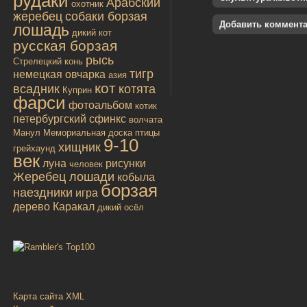
рудаки
Арабский
охотник
жеребец
собаки борзая
Добавить коммент
лошадь
дикий кот
русская борзая
рысь
Стрелецкий конь
тигр
немецкая овчарка
азия
кот
всадник
котята
Куприн
фарси
фотоальбом
котик
петербургский сфинкс
волчата
Манул
Мемориальная доска
птицы
9-10
хищник
грейхаунд
век
луна
рисунки
человек
Жеребец лошади
кобыла
борзая
наездники
игра
дерево
Каракал
дикий осёл
Карта сайта XML