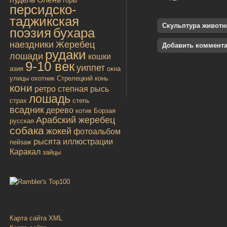
горы
персидско-
таджикская
Скульптура живот
поэзия
бухара
наездники
Жеребец
Добавить коммент
рудаки
лошади
кошки
9-10 век
уиппет
азия
окна
улицы
охотник
Стрелецкий конь
кони
ретро
степная рысь
лошадь
страх
степь
всадник
дерево
котик
Борзая
Арабский жеребец
русская
собака
жокей
фотоальбом
рысята
иллюстрации
пейзаж
Каракал
зайцы
Карта сайта XML