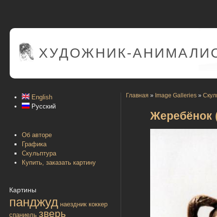
ХУДОЖНИК-АНИМАЛИС
Главная
»
Image Galleries
»
Скул
English
Русский
Жеребёнок ( 
Об авторе
Графика
Скульптура
Купить, заказать картину
Картины
панджуд
наездник
коккер
зверь
спаниель