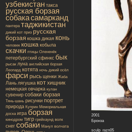
узбекистан
такса
русская борзая
собака
самарканд
таджикистан
пантера
русская
дикий кот
приз
конь
борзая
кошка дикая
кошка
кобыла
человек
скачки
птицы
Олененёк
бык
петербургский сфинкс
луна
рысак
английская борзая
котята
Леопард
ночь
дикий осёл
фарси
рысь
щенки
Жаба
кот
хищник
Лань
лягушка
немецкая овчарка
кулан
собаки борзая
сувенир
портрет
рисунки
Тянь-шань
природа
Куприн
Мемориальная
борзая
игра
доска
2001
тигр
кинодром
грейхаунд
волк
Бронза
собаки
снег
Манул
волчата
sculp_razn05
пудель
Олень