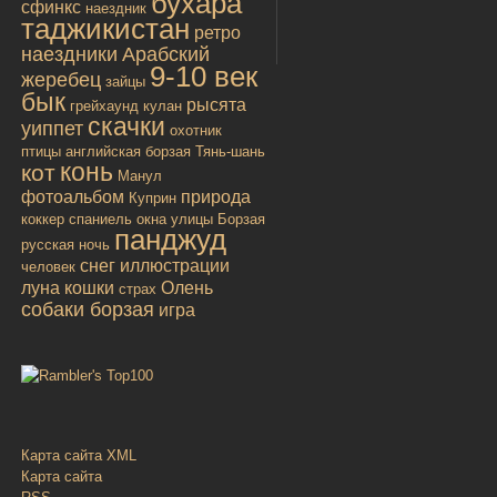
бухара
сфинкс
наездник
таджикистан
ретро
наездники
Арабский
9-10 век
жеребец
зайцы
бык
рысята
грейхаунд
кулан
скачки
уиппет
охотник
птицы
английская борзая
Тянь-шань
конь
кот
Манул
фотоальбом
природа
Куприн
коккер спаниель
окна улицы
Борзая
панджуд
русская
ночь
снег
иллюстрации
человек
луна
кошки
Олень
страх
собаки борзая
игра
Карта сайта XML
Карта сайта