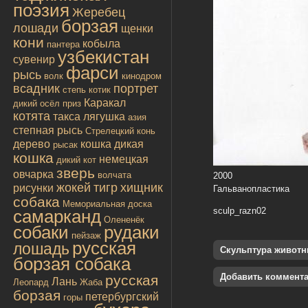
поэзия
Жеребец
борзая
лошади
щенки
кони
кобыла
пантера
узбекистан
сувенир
фарси
рысь
волк
кинодром
всадник
портрет
степь
котик
Каракал
дикий осёл
приз
котята
такса
лягушка
азия
степная рысь
Стрелецкий конь
дерево
кошка дикая
рысак
кошка
немецкая
дикий кот
зверь
овчарка
волчата
2000
жокей
тигр
хищник
рисунки
Гальванопластика
собака
Мемориальная доска
sculp_razn02
самарканд
Олененёк
собаки
рудаки
пейзаж
русская
лошадь
Скульптура живот
борзая собака
Добавить коммент
русская
Лань
Леопард
Жаба
борзая
петербургский
горы