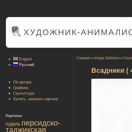
ХУДОЖНИК-АНИМАЛИС
Главная
»
Image Galleries
»
Скул
English
Русский
Всадники ( 4
Об авторе
Графика
Скульптура
Купить, заказать картину
Картины
персидско-
пудель
таджикская