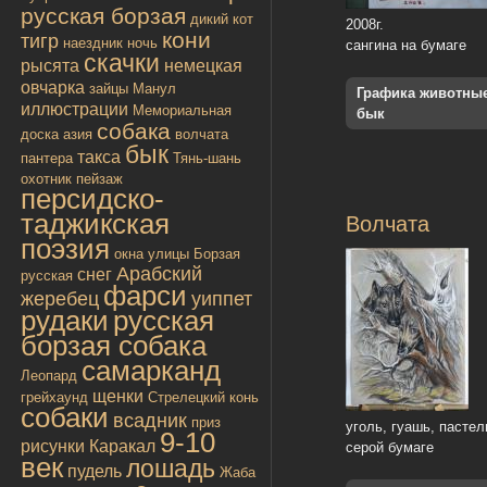
русская борзая
дикий кот
2008г.
кони
тигр
наездник
ночь
сангина на бумаге
скачки
рысята
немецкая
овчарка
зайцы
Манул
Графика животны
иллюстрации
Мемориальная
бык
собака
доска
азия
волчата
бык
такса
пантера
Тянь-шань
охотник
пейзаж
персидско-
таджикская
Волчата
поэзия
окна улицы
Борзая
Арабский
снег
русская
фарси
жеребец
уиппет
рудаки
русская
борзая собака
самарканд
Леопард
щенки
грейхаунд
Стрелецкий конь
собаки
всадник
приз
уголь, гуашь, пастел
9-10
рисунки
Каракал
серой бумаге
век
лошадь
пудель
Жаба