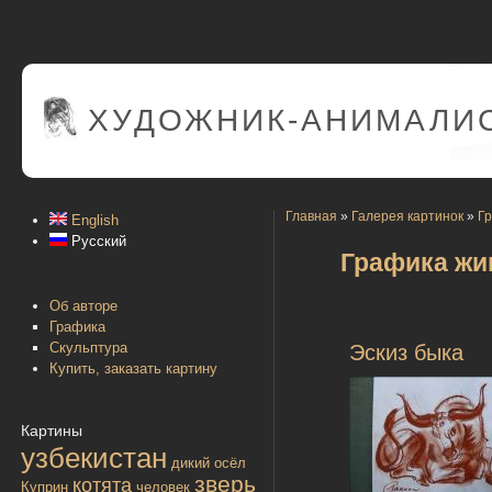
ХУДОЖНИК-АНИМАЛИС
Главная
»
Галерея картинок
»
Г
English
Русский
Графика жи
Об авторе
Графика
Скульптура
Эскиз быка
Купить, заказать картину
Картины
узбекистан
дикий осёл
зверь
котята
Куприн
человек