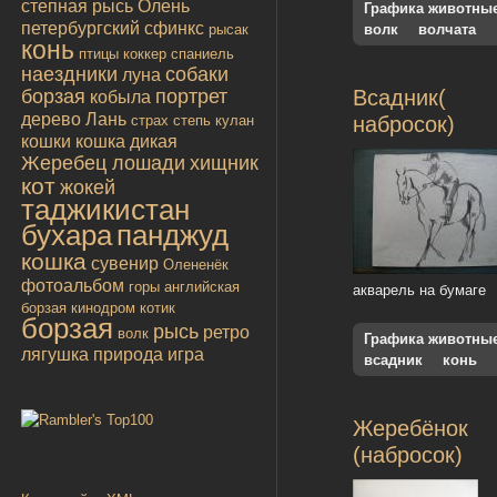
степная рысь
Олень
Графика животны
петербургский сфинкс
рысак
волк
волчата
конь
птицы
коккер спаниель
наездники
собаки
луна
борзая
портрет
Всадник(
кобыла
дерево
Лань
страх
степь
кулан
набросок)
кошки
кошка дикая
Жеребец лошади
хищник
кот
жокей
таджикистан
бухара
панджуд
кошка
сувенир
Олененёк
фотоальбом
горы
английская
акварель на бумаге
борзая
кинодром
котик
борзая
рысь
ретро
волк
Графика животны
лягушка
природа
игра
всадник
конь
Жеребёнок
(набросок)