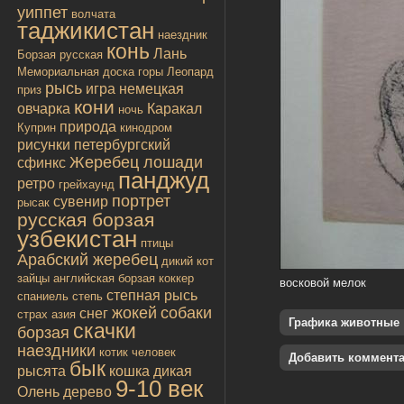
уиппет
волчата
таджикистан
наездник
конь
Лань
Борзая русская
Мемориальная доска
горы
Леопард
рысь
игра
немецкая
приз
кони
овчарка
Каракал
ночь
природа
Куприн
кинодром
рисунки
петербургский
Жеребец лошади
сфинкс
панджуд
ретро
грейхаунд
портрет
сувенир
рысак
русская борзая
узбекистан
птицы
Арабский жеребец
дикий кот
зайцы
английская борзая
коккер
восковой мелок
степная рысь
спаниель
степь
жокей
собаки
снег
страх
азия
Графика животные
скачки
борзая
наездники
котик
человек
Добавить коммент
бык
рысята
кошка дикая
9-10 век
Олень
дерево