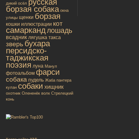
русская
дикий осёл
борзая собака
окна
борзая
щенки
улицы
кот
кошки
иллюстрации
самарканд
лошадь
всадник
лягушка
такса
бухара
зверь
персидско-
таджикская
поэзия
луна
Манул
фарси
фотоальбом
собака
пудель
Жаба
пантера
собаки
хищник
кулан
охотник
Олененёк
волк
Стрелецкий
конь