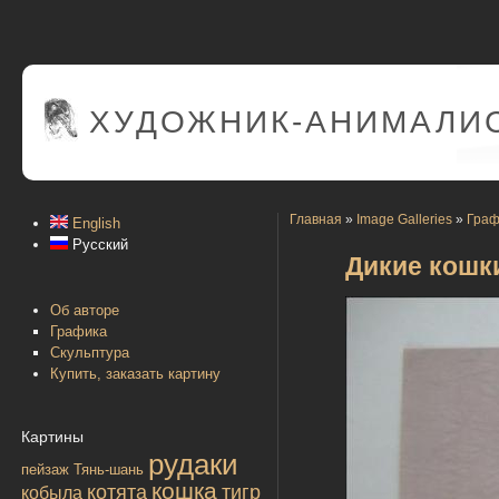
ХУДОЖНИК-АНИМАЛИС
Главная
»
Image Galleries
»
Граф
English
Русский
Дикие кошки
Об авторе
Графика
Скульптура
Купить, заказать картину
Картины
рудаки
пейзаж
Тянь-шань
кошка
котята
тигр
кобыла