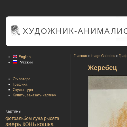
ХУДОЖНИК-АНИМАЛИС
Главная
»
Image Galleries
»
Граф
English
Русский
Жеребец
Об авторе
Графика
Скульптура
Купить, заказать картину
Картины
фотоальбом
луна
рысята
конь
зверь
кошка