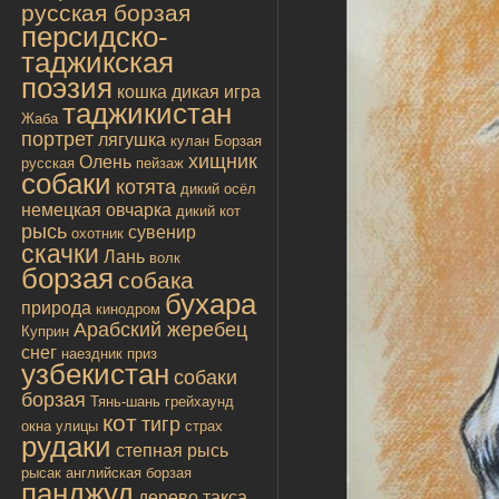
русская борзая
персидско-
таджикская
поэзия
кошка дикая
игра
таджикистан
Жаба
портрет
лягушка
кулан
Борзая
хищник
Олень
русская
пейзаж
собаки
котята
дикий осёл
немецкая овчарка
дикий кот
рысь
сувенир
охотник
скачки
Лань
волк
борзая
собака
бухара
природа
кинодром
Арабский жеребец
Куприн
снег
наездник
приз
узбекистан
собаки
борзая
Тянь-шань
грейхаунд
кот
тигр
окна улицы
страх
рудаки
степная рысь
рысак
английская борзая
панджуд
дерево
такса