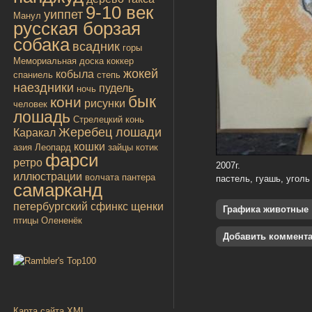
9-10 век
уиппет
Манул
русская борзая
собака
всадник
горы
Мемориальная доска
коккер
жокей
кобыла
спаниель
степь
наездники
пудель
ночь
бык
кони
рисунки
человек
лошадь
Стрелецкий конь
Жеребец лошади
Каракал
кошки
азия
Леопард
зайцы
котик
фарси
ретро
2007г.
иллюстрации
волчата
пантера
пастель, гуашь, уголь
самарканд
петербургский сфинкс
щенки
Графика животные
птицы
Олененёк
Добавить коммент
Карта сайта XML