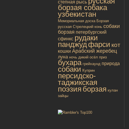
русская
степная рысь
борзая собака
узбекистан
Мемориальная доска
Борзая
собаки
русская
Стрелецкий конь
борзая
петербургский
рудаки
сфинкс
панджуд
фарси
кот
Арабский жеребец
кошки
луна
ночь
дикий осёл
приз
бухара
природа
грейхаунд
собаки
Куприн
персидско-
таджикская
поэзия
борзая
кулан
зайцы