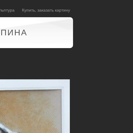
льптура
Купить, заказать картину
АПИНА