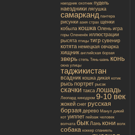
пудель
наездник
охотник
наездники
лягушка
самарканд
пантера
рисунки
щенки
азия
страх
кошка
кобыла
Олень
игра
иллюстрации
горы
Олененёк
тигр
рысята
сувенир
птицы
котята
немецкая овчарка
хищник
английская борзая
конь
зверь
степь
Тянь-шань
окна улицы
таджикистан
всадник
кошка дикая
котик
рысь
портрет
рысак
скачки
лошадь
такса
9-10 век
Леопард
кинодром
русская
жокей
снег
борзая
дерево
Манул
дикий
уиппет
кот
пейзаж
человек
бык
кони
Лань
волчата
волк
собака
коккер спаниель