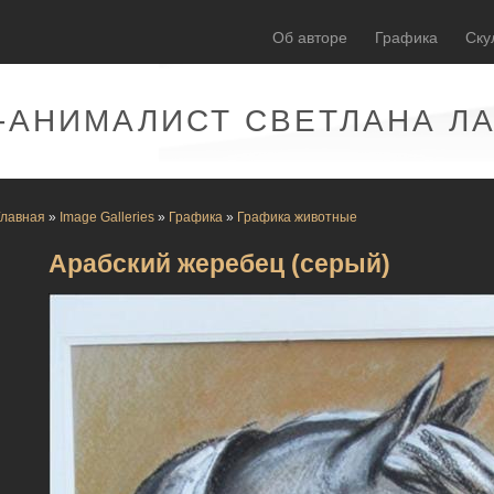
Об авторе
Графика
Ску
-АНИМАЛИСТ СВЕТЛАНА Л
Главная
»
Image Galleries
»
Графика
»
Графика животные
Арабский жеребец (серый)