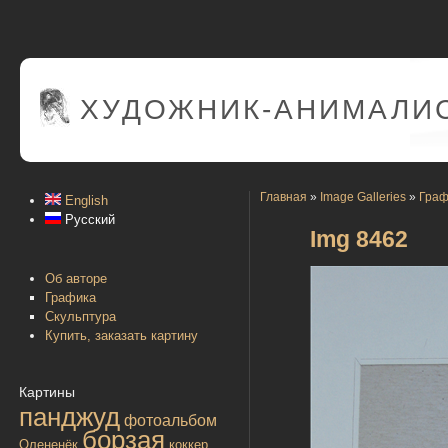
ХУДОЖНИК-АНИМАЛИС
Главная
»
Image Galleries
»
Граф
English
Русский
Img 8462
Об авторе
Графика
Скульптура
Купить, заказать картину
Картины
панджуд
фотоальбом
борзая
Олененёк
коккер