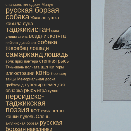
спаниель
кинодром
Манул
русская борзая
собака
лягушка
Жаба
кобыла
луна
таджикистан
окна
всадник
котята
улицы
степь
собака
пейзаж
дикий кот
Жеребец лошади
самарканд
лошадь
степная рысь
волк
приз
пантера
щенки
Тянь-шань
волчата
горы
конь
иллюстрации
Леопард
зайцы
Мемориальная доска
сувенир
немецкая
грейхаунд
рысь
овчарка
игра
кулан
персидско-
таджикская
поэзия
кот
ретро
котик
кошки
пудель
Олень
русская
английская борзая
борзая
наездники