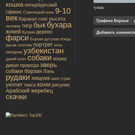
кошка
петербургский
гуашь
9-10
сфинкс
Стрелецкий конь
век
Каракал
снег
рысята
Графика Борзые
бухара
бык
тигр
человек
жокей
дерево
Куприн
Добавить коммент
фарси
Борзая русская
птицы
портрет
рысак
охотник
ночь
узбекистан
наездник
собаки
кошка
дикий осёл
зверь
дикая
природа
собаки борзая
Лань
рудаки
хищник
азия
страх
кони
уиппет
такса
рисунки
Арабский жеребец
скачки