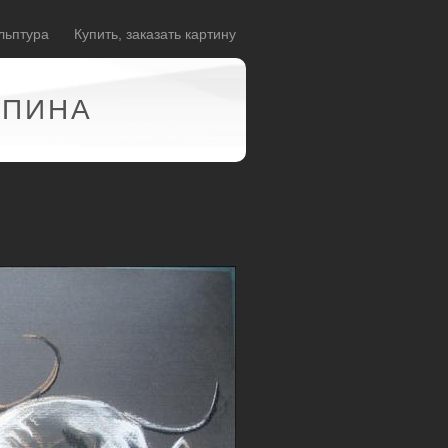
льптура
Купить, заказать картину
АПИНА