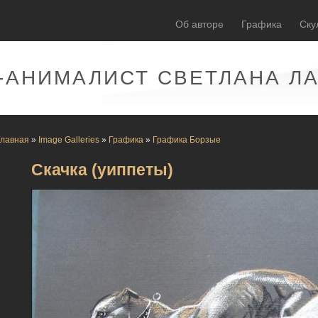
Об авторе
Графика
Ску
-АНИМАЛИСТ СВЕТЛАНА Л
Главная
»
Image Galleries
»
Графика
»
Графика Борзые
Скачка (уиппеты)