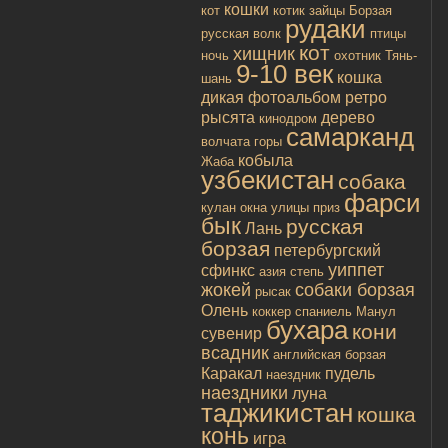
кошки
кот
котик
зайцы
Борзая
рудаки
русская
волк
птицы
кот
хищник
ночь
охотник
Тянь-
9-10 век
кошка
шань
дикая
фотоальбом
ретро
рысята
дерево
кинодром
самарканд
волчата
горы
кобыла
Жаба
узбекистан
собака
фарси
кулан
окна улицы
приз
бык
русская
Лань
борзая
петербургский
уиппет
сфинкс
азия
степь
жокей
собаки борзая
рысак
Олень
коккер спаниель
Манул
бухара
кони
сувенир
всадник
английская борзая
Каракал
пудель
наездник
наездники
луна
таджикистан
кошка
конь
игра