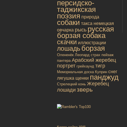
персидско-
таджикская
поэзия
природа
собаки
такса
немецкая
русская
рысь
овчарка
борзая собака
скачки
иллюстрации
борзая
лошадь
Олененёк
Леопард
страх
пейзаж
Арабский жеребец
пантера
портрет
тигр
грейхаунд
снег
Мемориальная доска
Куприн
панджуд
лягушка
щенки
Жеребец
Стрелецкий конь
зверь
лошади